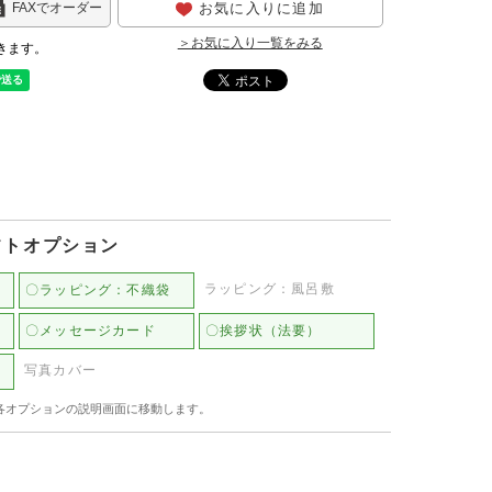
お気に入りに追加
FAXでオーダー
＞お気に入り一覧をみる
きます。
フトオプション
ラッピング：風呂敷
〇ラッピング：不織袋
〇メッセージカード
〇挨拶状（法要）
写真カバー
各オプションの説明画面に移動します。