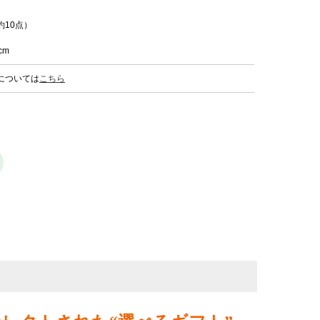
10点）
cm
については
こちら