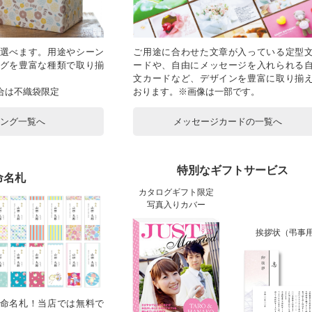
選べます。用途やシーン
ご用途に合わせた文章が入っている定型
グを豊富な種類で取り揃
ードや、自由にメッセージを入れられる
文カードなど、デザインを豊富に取り揃
合は不織袋限定
おります。※画像は一部です。
ピング一覧へ
メッセージカードの一覧へ
特別なギフトサービス
命名札
カタログギフト限定
写真入りカバー
挨拶状（弔事
命名札！当店では無料で