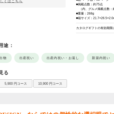
詳しくはこちら
■掲載点数：約75点
（内、グルメ掲載点数：約
■重量：268g
■箱サイズ：21.7×26.5×2.0
カタログギフトの有効期限
用途：
出物
出産祝い
出産内祝い・お返し
新築内祝い
見る
5,900 円コース
10,900 円コース