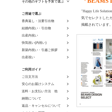
「BEAM
～3,000円
～1,500円
～1,000円
その他のギフトを予算で選ぶ
～3,500円
～2,000円
～1,500円
～1,000円
"Happy Life
ご用途で選ぶ
～4,000円
～3,000円
～2,000円
～1,500円
気でセレクトした
香典返し・法要引出物
～4,500円
～4,000円
～3,000円
～2,000円
掲載されています
結婚内祝い・引出物
～5,000円
～5,000円
～4,000円
～3,000円
出産内祝い
～6,000円
～6,000円
～5,000円
～4,000円
快気祝い(内祝い)
～9,000円
～7,000円
～6,000円
～5,000円
新築内祝い・引越ご挨拶
～11,000円
～8,000円
～7,000円
～6,000円
出産祝い
～16,000円
8,001円～
～8,000円
～7,000円
～21,000円
8,001円～
～8,000円
ご利用ガイド
～26,000円
8,001円～
ご注文方法
～31,000円
安心のお届けシステム
～51,000円
送料・お支払い方法 他
～101,000円
納期について
返品・キャンセルについて