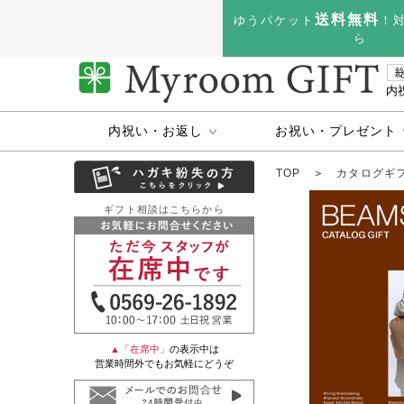
送料無料
ゆうパケット
！
ら
内
内祝い・お返し
お祝い・プレゼント
TOP
＞
カタログギ
ギフト相談はこちらから
▲「在席中」
の表示中は
営業時間外でもお気軽にどうぞ