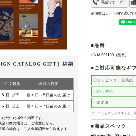
電話でオーダー
※個数はカート内で選択で
■品番
HA-M-001109（品番）
SIGN CATALOG GIFT］納期
■ご対応可能なギ
〇ラッピング：包装紙
ご注文冊数
納期の目安
〇のし対応
5 冊 以下
翌々日～5日後のお届け
〇命名札
6 冊 以上
翌々日～7日後のお届け
アイコンをクリックすると、
いただいた場合の納期です。
代金引換の場合は、ご注文日から、
■商品スペック
決済の場合は、ご入金確認日から数えます。
■総ページ数：90ページ