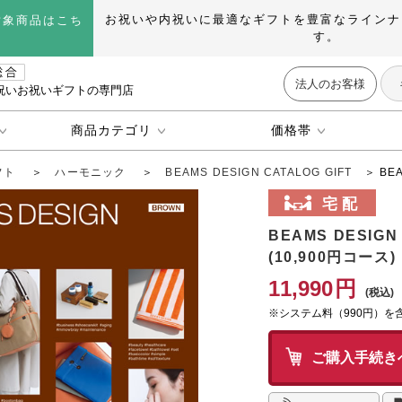
お祝いや内祝いに最適なギフトを豊富なラインナ
対象商品はこち
す。
法人のお客様
祝いお祝いギフトの専門店
商品カテゴリ
価格帯
フト
＞
ハーモニック
＞
BEAMS DESIGN CATALOG GIFT
＞ BEA
BEAMS DESIGN
(10,900円コース)
11,990
円
※システム料（990円）を
ご購入手続き