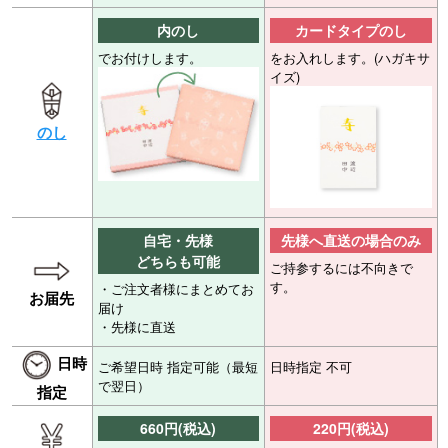
内のし
カードタイプのし
でお付けします。
をお入れします。(ハガキサ
イズ)
のし
自宅・先様
先様へ直送の場合のみ
どちらも可能
ご持参するには不向きで
す。
・ご注文者様にまとめてお
お届先
届け
・先様に直送
日時
ご希望日時 指定可能（最短
日時指定 不可
で翌日）
指定
660円(税込)
220円(税込)