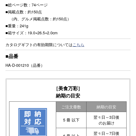
■総ページ数：74ページ
■掲載点数：約150点
（内、グルメ掲載点数：約150点）
■重量：241g
■箱サイズ：19.0×26.5×2.0cm
カタログギフトの有効期限については
こちら
■品番
HA-D-001210（品番）
［美食万彩］
納期の目安
ご注文冊数
納期の目安
翌々日～3日後
5 冊 以下
のお届け
翌々日～7日後
6 冊 以上