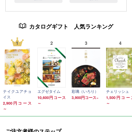
カタログギフト 人気ランキング
1
2
3
4
テイクユアチョ
エグゼタイム
彩璃（いろり）
チェリッシュ
イス
10,600円コース
3,900円コース~
1,500円コー
2,900円コース
～
～
～
ご注文者様のステップ