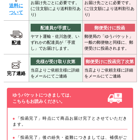
お届け先ごとに必要です。
お届け先ごとに必要です。
送料に
(ご注文額により送料割引あ
(ご注文額により送料割引あ
ついて
り)
り)
配達員が手渡し
郵便受けに投函
ヤマト運輸・佐川急便、い
郵便局の「ゆうパケット」
配達
ずれかの配達員が「手渡
一般の郵便物と同様に、郵
し」でお届けします。
便受けに投函されます。
先様が受け取り次第
郵便受けに投函完了次第
当店よりご依頼主様に詳細
当店よりご依頼主様に詳細
完了連絡
をメールにてご連絡
をメールにてご連絡
ゆうパケットにつきましては、
こちらもお読みください。
「投函完了」時点にて商品お届け完了とさせていただき
ます。
「投函完了」後の紛失・盗難につきましては、補償がご