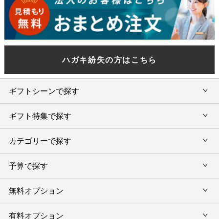
ハガキ紛失の方はこちら
ギフトシーンで探す
ギフト特集で探す
内祝い・お返し
カテゴリーで探す
旅行カタログギフト
結婚内祝い・引出物
カタログギフトランキング
予算で探す
出産内祝い・お返し
カタログギフト
出産内祝 名入れ
香典返し・法要引出物
グルメ限定カタログギフト
無料オプション
カタログギフトを予算で選ぶ
今治タオル特集
快気祝い(内祝い)
グルメギフト
タオルギフトを予算で選ぶ
有料オプション
ラッピング