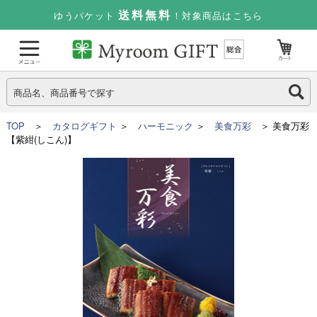
送料無料
ゆうパケット
！対象商品はこちら
TOP
＞
カタログギフト
＞
ハーモニック
＞
美食万彩
＞ 美食万彩
【紫紺(しこん)】