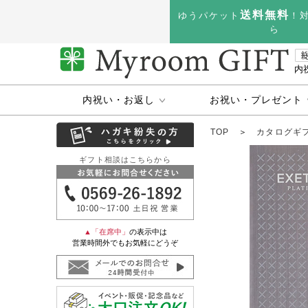
送料無料
ゆうパケット
！
ら
内
内祝い・お返し
お祝い・プレゼント
TOP
＞
カタログギ
ギフト相談はこちらから
▲「在席中」
の表示中は
営業時間外でもお気軽にどうぞ