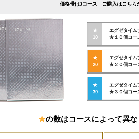
価格帯は3コース ご購入はこちら
★
エグゼタイム
10
★１０個コー
★
エグゼタイム
20
★２０個コー
★
エグゼタイム
30
★３０個コー
★
の数はコースによって異な