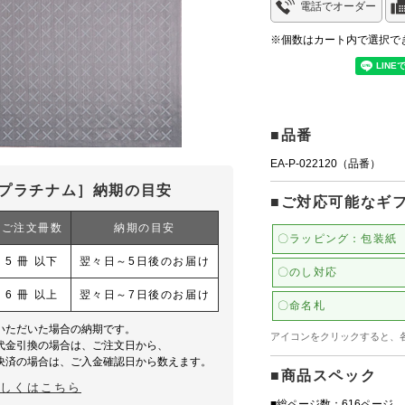
電話でオーダー
※個数はカート内で選択で
■品番
EA-P-022120（品番）
プラチナム］納期の目安
■ご対応可能なギ
ご注文冊数
納期の目安
〇ラッピング：包装紙
5 冊 以下
翌々日～5日後のお届け
〇のし対応
6 冊 以上
翌々日～7日後のお届け
〇命名札
いただいた場合の納期です。
アイコンをクリックすると、
代金引換の場合は、ご注文日から、
決済の場合は、ご入金確認日から数えます。
■商品スペック
詳しくはこちら
■総ページ数：616ページ