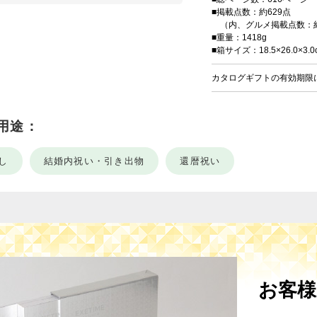
■掲載点数：約629点
（内、グルメ掲載点数：約
■重量：1418g
■箱サイズ：18.5×26.0×3.0
カタログギフトの有効期限
用途：
し
結婚内祝い・引き出物
還暦祝い
お客