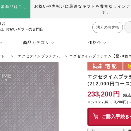
お祝いや内祝いに最適なギフトを豊富なラインナ
対象商品はこち
す。
法人のお客様
祝いお祝いギフトの専門店
商品カテゴリ
価格帯
フト
＞
エグゼタイムプラチナム
＞ エグゼタイムプラチナム【星20個
エグゼタイムプラ
(212,000円コース
233,200
円
※システム料（13,200円
ご購入手続き