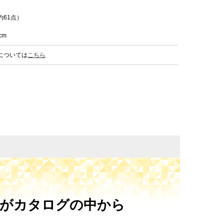
61点）
cm
については
こちら
様がカタログの中から