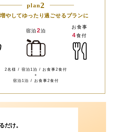
2
plan
増やしてゆったり過ごせるプランに
お食事
2
宿泊
泊
4
食付
2名様 / 宿泊1泊 / お食事2食付
+
宿泊1泊 / お食事2食付
するだけ。