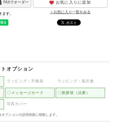
お気に入りに追加
FAXでオーダー
＞お気に入り一覧をみる
きます。
フトオプション
ラッピング：不織袋
ラッピング：風呂敷
〇メッセージカード
〇挨拶状（法要）
写真カバー
各オプションの説明画面に移動します。