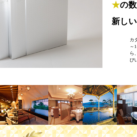
★
の数
新し
カ
～
ら
び