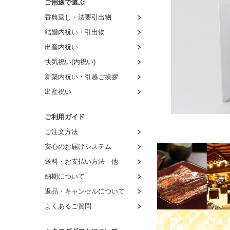
ご用途で選ぶ
～4,000円
～3,000円
～2,000円
～1,500円
香典返し・法要引出物
～4,500円
～4,000円
～3,000円
～2,000円
結婚内祝い・引出物
～5,000円
～5,000円
～4,000円
～3,000円
出産内祝い
～6,000円
～6,000円
～5,000円
～4,000円
快気祝い(内祝い)
～9,000円
～7,000円
～6,000円
～5,000円
新築内祝い・引越ご挨拶
～11,000円
～8,000円
～7,000円
～6,000円
出産祝い
～16,000円
8,001円～
～8,000円
～7,000円
～21,000円
8,001円～
～8,000円
ご利用ガイド
～26,000円
8,001円～
ご注文方法
～31,000円
安心のお届けシステム
～51,000円
送料・お支払い方法 他
～101,000円
納期について
返品・キャンセルについて
よくあるご質問