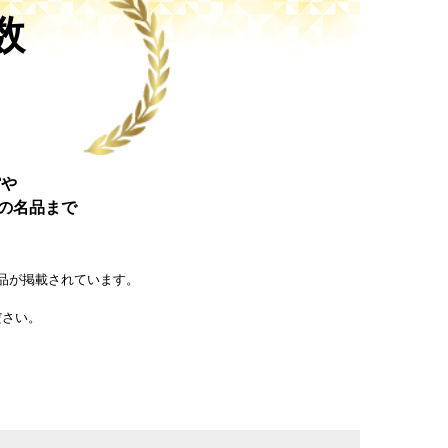
数
館や
の名品まで
載商品が掲載されています。
ださい。