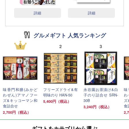
詳細
詳細
グルメギフト 人気ランキング
1
2
3
味香門和膳(みかど
フリーズドライ&有
永谷園お茶漬け&白
味
わぜん)アマノフー
明味のり HAN-50
子のり詰合せ SRN-
わ
ズ&キッコーマン和
30B
ズ
5,400円（税込）
食詰合せ
食
3,240円（税込）
2,700円（税込）
2
ギフトをカテゴリから選ぶ