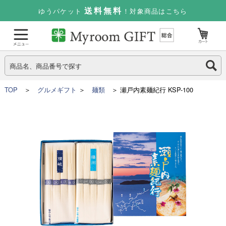
送料無料
ゆうパケット
！対象商品はこちら
TOP
＞
グルメギフト
＞
麺類
＞ 瀬戸内素麺紀行 KSP-100