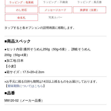
ラッピング：不織袋
ラッピング：風呂敷
ラッピング：包装紙
のし対応
メッセージカード
挨拶状（法要）
写真カバー
命名札
タップすると各オプションの説明画面に移動します。
■商品スペック
●セット内容:播州そうめん250g（50g×5束）、讃岐そうめん
200g（50g×4束）
●加工地:日本
【小麦】
●箱サイズ：17.5×20×2.2cm
※お手元に残る日持ち期間は14日以上残るものをお届けしております。
【
賞味期限についてはこちら
】
■品番
M8120-02（メーカー品番）