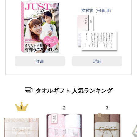
挨拶状（弔事用）
詳細
詳細
タオルギフト 人気ランキング
1
2
3