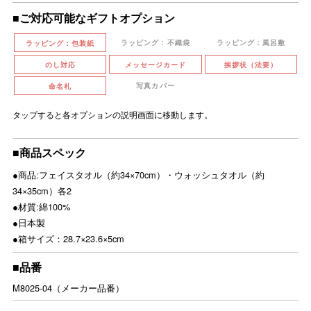
■ご対応可能なギフトオプション
ラッピング：不織袋
ラッピング：風呂敷
ラッピング：包装紙
のし対応
メッセージカード
挨拶状（法要）
写真カバー
命名札
タップすると各オプションの説明画面に移動します。
■商品スペック
●商品:フェイスタオル（約34×70cm）・ウォッシュタオル（約
34×35cm）各2
●材質:綿100%
●日本製
●箱サイズ：28.7×23.6×5cm
■品番
M8025-04（メーカー品番）