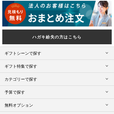
ハガキ紛失の方はこちら
ギフトシーンで探す
ギフト特集で探す
内祝い・お返し
カテゴリーで探す
旅行カタログギフト
結婚内祝い・引出物
カタログギフトランキング
予算で探す
出産内祝い・お返し
カタログギフト
出産内祝 名入れ
香典返し・法要引出物
グルメ限定カタログギフト
無料オプション
カタログギフトを予算で選ぶ
今治タオル特集