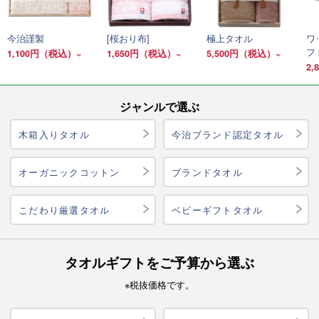
今治謹製
[桜おり布]
極上タオル
ワ
フ
1,100円（税込）~
1,650円（税込）~
5,500円（税込）~
2
ジャンルで選ぶ
木箱入りタオル
今治ブランド認定タオル
オーガニックコットン
ブランドタオル
こだわり厳選タオル
ベビーギフトタオル
タオルギフトをご予算から選ぶ
※税抜価格です。