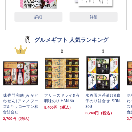
詳細
詳細
グルメギフト 人気ランキング
1
2
3
味香門和膳(みかど
フリーズドライ&有
永谷園お茶漬け&白
味
わぜん)アマノフー
明味のり HAN-50
子のり詰合せ SRN-
わ
ズ&キッコーマン和
30B
ズ
5,400円（税込）
食詰合せ
食
3,240円（税込）
2,700円（税込）
2