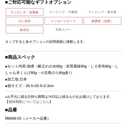
■ご対応可能なギフトオプション
ラッピング：不織袋
ラッピング：風呂敷
ラッピング：包装紙
のし対応
メッセージカード
挨拶状（法要）
写真カバー
命名札
タップすると各オプションの説明画面に移動します。
■商品スペック
●セット内容:佃煮（帆立わかめ80g・岩茸風味80g・しそ若布80g・し
しゃも木くらげ80g・小豆島のり80g各1）
●加工地:日本
●箱サイズ：26.5×20.5×2.3cm
※お手元に残る日持ち期間は14日以上残るものをお届けしております。
【
賞味期限についてはこちら
】
■品番
M8066-03（メーカー品番）