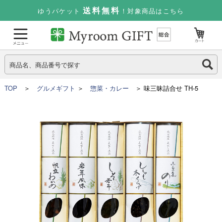
送料無料
ゆうパケット
！対象商品はこちら
TOP
＞
グルメギフト
＞
惣菜・カレー
＞ 味三昧詰合せ TH-5