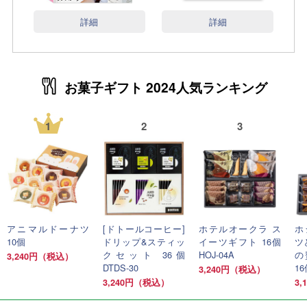
詳細
詳細
お菓子ギフト 2024人気ランキング
1
2
3
アニマルドーナツ
[ドトールコーヒー]
ホテルオークラ ス
ホ
10個
ドリップ&スティッ
イーツギフト 16個
ツ
クセット 36個
HOJ-04A
の
3,240円（税込）
DTDS-30
16
3,240円（税込）
3,240円（税込）
3