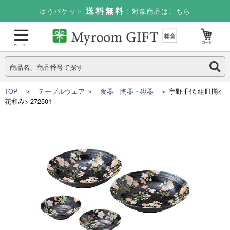
送料無料
ゆうパケット
！対象商品はこちら
TOP
＞
テーブルウェア
＞
食器 陶器・磁器
＞ 宇野千代 組皿揃<
花和み> 272501