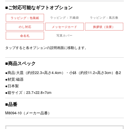
■ご対応可能なギフトオプション
ラッピング：不織袋
ラッピング：風呂敷
ラッピング：包装紙
のし対応
メッセージカード
挨拶状（法要）
写真カバー
命名札
タップすると各オプションの説明画面に移動します。
■商品スペック
●商品:大皿（約径22.3×高さ4.4cm）・小鉢（約径11.2×高さ3cm）各2
●材質:磁器
●日本製
●箱サイズ：23.7×22.8×7cm
■品番
M8094-10（メーカー品番）