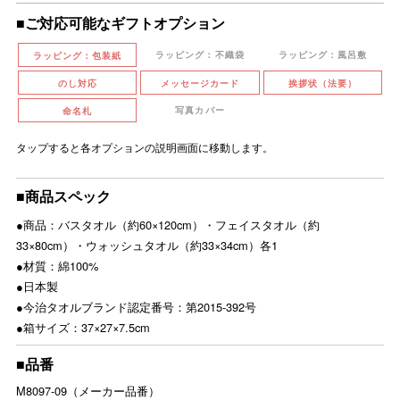
■ご対応可能なギフトオプション
ラッピング：不織袋
ラッピング：風呂敷
ラッピング：包装紙
のし対応
メッセージカード
挨拶状（法要）
写真カバー
命名札
タップすると各オプションの説明画面に移動します。
■商品スペック
●商品：バスタオル（約60×120cm）・フェイスタオル（約
33×80cm）・ウォッシュタオル（約33×34cm）各1
●材質：綿100%
●日本製
●今治タオルブランド認定番号：第2015-392号
●箱サイズ：37×27×7.5cm
■品番
M8097-09（メーカー品番）