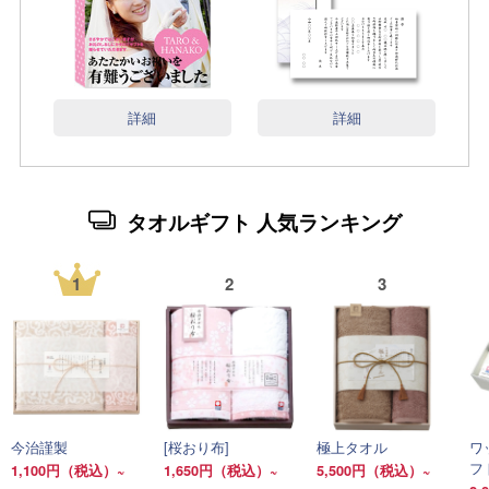
詳細
詳細
タオルギフト 人気ランキング
1
2
3
今治謹製
[桜おり布]
極上タオル
ワ
フ
1,100円（税込）~
1,650円（税込）~
5,500円（税込）~