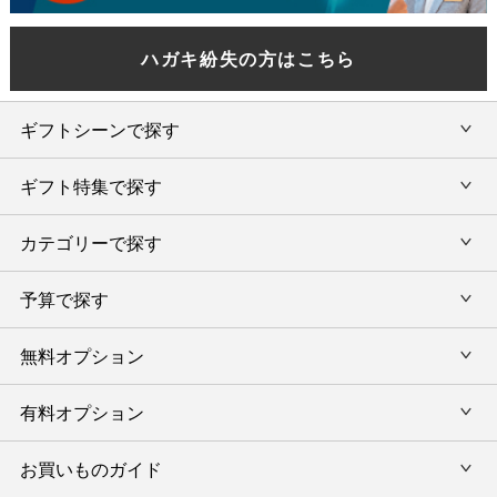
ハガキ紛失の方はこちら
ギフトシーンで探す
ギフト特集で探す
内祝い・お返し
カテゴリーで探す
旅行カタログギフト
結婚内祝い・引出物
カタログギフトランキング
予算で探す
出産内祝い・お返し
カタログギフト
出産内祝 名入れ
香典返し・法要引出物
グルメ限定カタログギフト
無料オプション
カタログギフトを予算で選ぶ
今治タオル特集
快気祝い(内祝い)
グルメギフト
タオルギフトを予算で選ぶ
有料オプション
ラッピング
スイーツギフト
新築内祝い・引越ご挨拶
タオルギフト
グルメギフトを予算で選ぶ
のし
お買いものガイド
風呂敷
入学内祝い
テーブルウェア