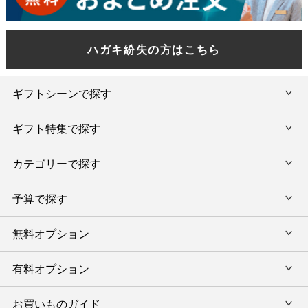
ハガキ紛失の方はこちら
ギフトシーンで探す
ギフト特集で探す
内祝い・お返し
カテゴリーで探す
旅行カタログギフト
結婚内祝い・引出物
カタログギフトランキング
予算で探す
出産内祝い・お返し
カタログギフト
出産内祝 名入れ
香典返し・法要引出物
グルメ限定カタログギフト
無料オプション
カタログギフトを予算で選ぶ
今治タオル特集
快気祝い(内祝い)
グルメギフト
タオルギフトを予算で選ぶ
有料オプション
ラッピング
スイーツギフト
新築内祝い・引越ご挨拶
タオルギフト
グルメギフトを予算で選ぶ
のし
お買いものガイド