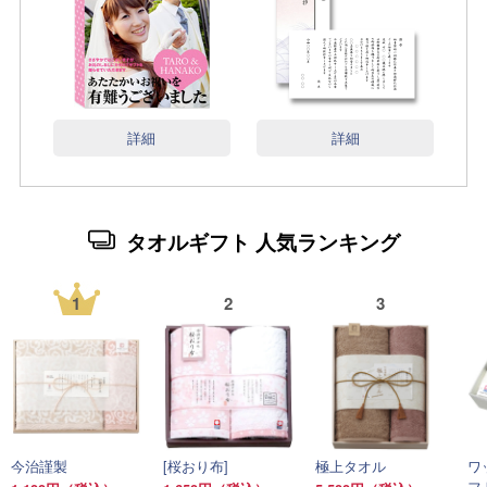
詳細
詳細
タオルギフト 人気ランキング
1
2
3
今治謹製
[桜おり布]
極上タオル
ワ
フ