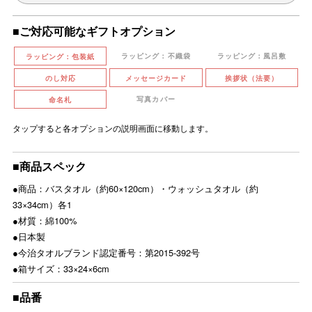
■ご対応可能なギフトオプション
ラッピング：不織袋
ラッピング：風呂敷
ラッピング：包装紙
のし対応
メッセージカード
挨拶状（法要）
写真カバー
命名札
タップすると各オプションの説明画面に移動します。
■商品スペック
●商品：バスタオル（約60×120cm）・ウォッシュタオル（約
33×34cm）各1
●材質：綿100%
●日本製
●今治タオルブランド認定番号：第2015-392号
●箱サイズ：33×24×6cm
■品番