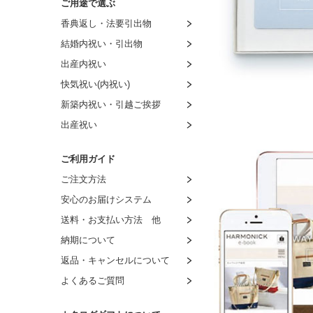
ご用途で選ぶ
～4,000円
～3,000円
～2,000円
～1,500円
香典返し・法要引出物
～4,500円
～4,000円
～3,000円
～2,000円
結婚内祝い・引出物
～5,000円
～5,000円
～4,000円
～3,000円
出産内祝い
～6,000円
～6,000円
～5,000円
～4,000円
快気祝い(内祝い)
～9,000円
～7,000円
～6,000円
～5,000円
新築内祝い・引越ご挨拶
～11,000円
～8,000円
～7,000円
～6,000円
出産祝い
～16,000円
8,001円～
～8,000円
～7,000円
～21,000円
8,001円～
～8,000円
ご利用ガイド
～26,000円
8,001円～
ご注文方法
～31,000円
安心のお届けシステム
～51,000円
送料・お支払い方法 他
～101,000円
納期について
返品・キャンセルについて
よくあるご質問