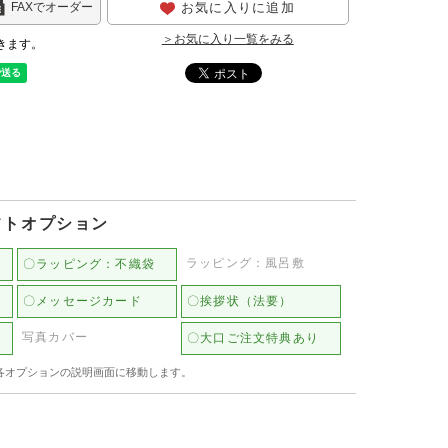
お気に入りに追加
FAXでオーダー
＞お気に入り一覧をみる
きます。
フトオプション
ラッピング：風呂敷
〇ラッピング：不織袋
〇メッセージカード
〇挨拶状（法要）
写真カバー
〇大口ご注文特典あり
各オプションの説明画面に移動します。