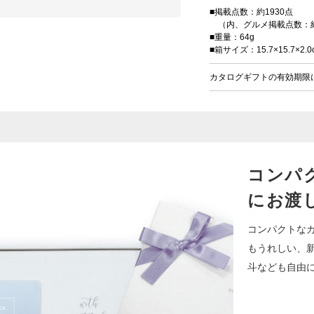
■掲載点数：約1930点
（内、グルメ掲載点数：約
■重量：64g
■箱サイズ：15.7×15.7×2.0
カタログギフトの有効期限
コンパ
にお渡
コンパクトな
もうれしい、
斗なども自由