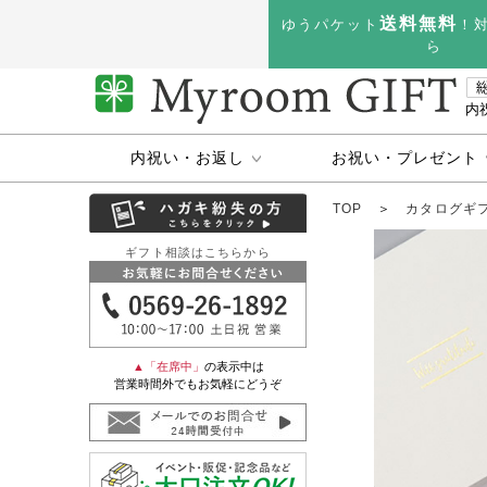
送料無料
ゆうパケット
！
ら
内
内祝い・お返し
お祝い・プレゼント
TOP
＞
カタログギ
ギフト相談はこちらから
▲「在席中」
の表示中は
営業時間外でもお気軽にどうぞ