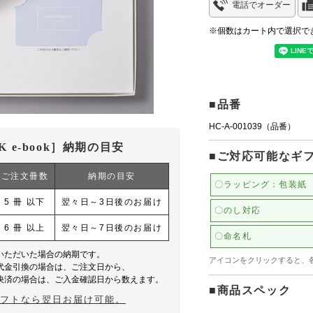
電話でオーダー
※個数はカート内で選択で
■品番
HC-A-001039（品番）
K e-book］納期の目安
■ご対応可能なギ
ご注文冊数
納期の目安
〇ラッピング：包装紙
5 冊 以下
翌々日～3日後のお届け
〇のし対応
6 冊 以上
翌々日～7日後のお届け
〇命名札
いただいた場合の納期です。
アイコンをクリックすると、
代金引換の場合は、ご注文日から、
決済の場合は、ご入金確認日から数えます。
■商品スペック
ギフトなら翌日お届け可能。