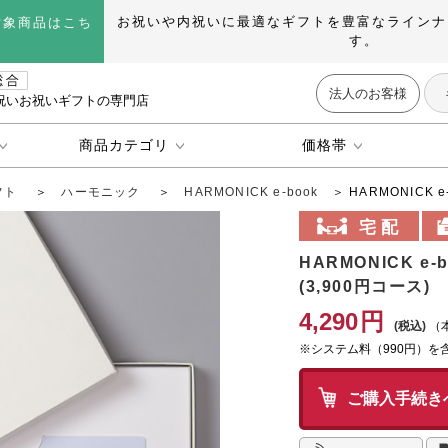
お祝いや内祝いに最適なギフトを豊富なラインナ
対象商品はこち
す。
法人のお客様
祝いお祝いギフトの専門店
商品カテゴリ
価格帯
フト
＞
ハーモニック
＞
HARMONICK e-book
＞ HARMONICK 
HARMONICK e
(3,900円コース)
4,290
円
（
※システム料（990円）を
ご購入手続き