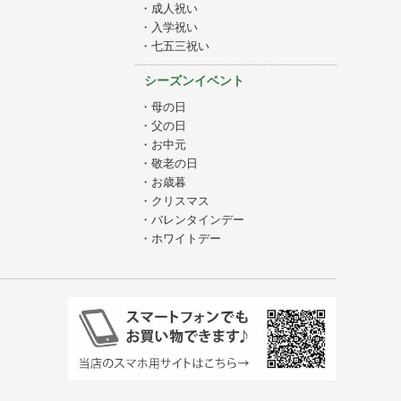
・成人祝い
・入学祝い
・七五三祝い
シーズンイベント
・母の日
・父の日
・お中元
・敬老の日
・お歳暮
・クリスマス
・バレンタインデー
・ホワイトデー