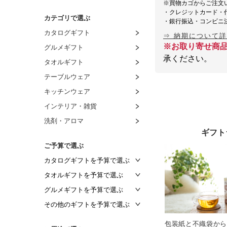
※買物カゴからご注文
・クレジットカード・
カテゴリで選ぶ
・銀行振込・コンビニ
カタログギフト
⇒ 納期について
※お取り寄せ商
グルメギフト
承ください。
タオルギフト
テーブルウェア
キッチンウェア
インテリア・雑貨
洗剤・アロマ
ギフト
ご予算で選ぶ
カタログギフトを予算で選ぶ
～2,000円
タオルギフトを予算で選ぶ
～2,500円
～1,000円
グルメギフトを予算で選ぶ
～3,000円
～1,500円
～1,000円
その他のギフトを予算で選ぶ
～3,500円
～2,000円
～1,500円
～1,000円
包装紙と不織袋から