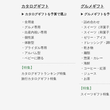
カタログギフト
グルメギフト
カタログギフトを予算で選ぶ
グルメギフトを予
・全用途
・詰め合わせ
・グルメ専用
・スイーツ（洋菓子
・出産内祝い専用
・スイーツ（和菓子
・個性派
・ゼリー・アイス
・体験型
・ドレッシング・調
・ブライダル専用
・乾き物
・アルバム型
・麺類
・ベビーに贈る
・惣菜・カレー
・海鮮
【特集】
・コーヒー・紅茶
カタログギフトランキング特集
・ジュース
旅行カタログギフト特集
・お茶
【特集】
スイーツギフト特集