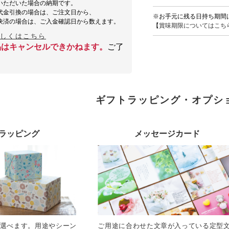
いただいた場合の納期です。
代金引換の場合は、ご注文日から、
※お手元に残る日持ち期間
決済の場合は、ご入金確認日から数えます。
【
賞味期限についてはこち
詳しくはこちら
品はキャンセルできかねます。
ご了
ギフトラッピング・オプシ
ラッピング
メッセージカード
選べます。用途やシーン
ご用途に合わせた文章が入っている定型