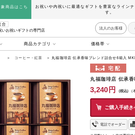
お祝いや内祝いに最適なギフトを豊富なラインナ
対象商品はこち
す。
法人のお客様
祝いお祝いギフトの専門店
商品カテゴリ
価格帯
ト
＞
コーヒー・紅茶
＞ 丸福珈琲店 伝承香味ブレンド詰合せ6箱入 MKB
丸福珈琲店 伝承香
3,240
円
（
ご購入手続き
電話でオーダー