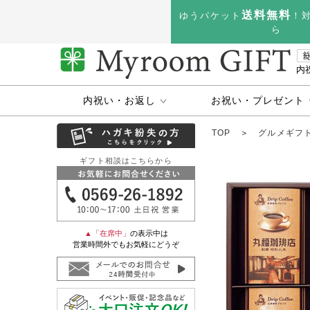
送料無料
ゆうパケット
！
ら
内
内祝い・お返し
お祝い・プレゼント
TOP
＞
グルメギフ
ギフト相談はこちらから
▲「在席中」
の表示中は
営業時間外でもお気軽にどうぞ