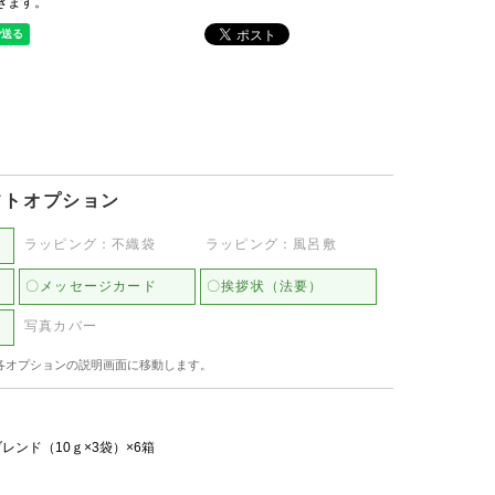
きます。
フトオプション
ラッピング：不織袋
ラッピング：風呂敷
〇メッセージカード
〇挨拶状（法要）
写真カバー
各オプションの説明画面に移動します。
レンド（10ｇ×3袋）×6箱