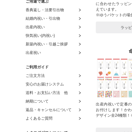
ご用途で選ぶ
に合わせたラッピン
～4,000円
～3,000円
～2,000円
～1,500円
えています。
香典返し・法要引出物
～4,500円
～4,000円
～3,000円
～2,000円
※ゆうパケットの場
結婚内祝い・引出物
～5,000円
～5,000円
～4,000円
～3,000円
出産内祝い
ラッ
～6,000円
～6,000円
～5,000円
～4,000円
快気祝い(内祝い)
～9,000円
～7,000円
～6,000円
～5,000円
新築内祝い・引越ご挨拶
～11,000円
～8,000円
～7,000円
～6,000円
出産祝い
～16,000円
8,001円～
～8,000円
～7,000円
～21,000円
8,001円～
～8,000円
ご利用ガイド
～26,000円
8,001円～
ご注文方法
～31,000円
安心のお届けシステム
～51,000円
送料・お支払い方法 他
～101,000円
納期について
出産内祝いで定番の
返品・キャンセルについて
お付けします！かわ
デザイン全24種類
よくあるご質問