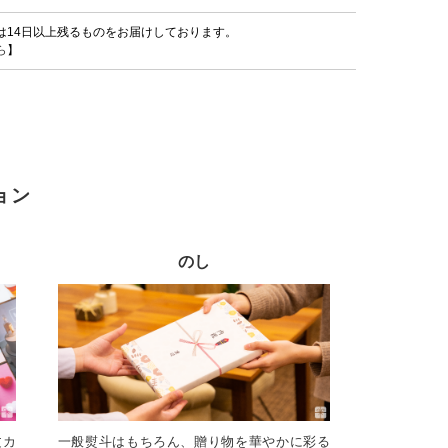
は14日以上残るものをお届けしております。
ら
】
ョン
のし
文カ
一般熨斗はもちろん、贈り物を華やかに彩る