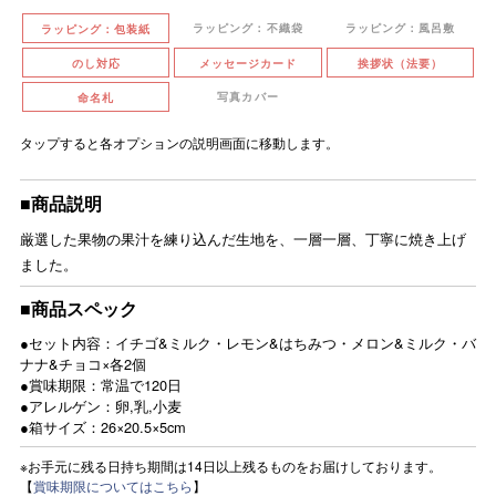
ラッピング：不織袋
ラッピング：風呂敷
ラッピング：包装紙
のし対応
メッセージカード
挨拶状（法要）
写真カバー
命名札
タップすると各オプションの説明画面に移動します。
■商品説明
厳選した果物の果汁を練り込んだ生地を、一層一層、丁寧に焼き上げ
ました。
■商品スペック
●セット内容：イチゴ&ミルク・レモン&はちみつ・メロン&ミルク・バ
ナナ&チョコ×各2個
●賞味期限：常温で120日
●アレルゲン：卵,乳,小麦
●箱サイズ：26×20.5×5cm
※お手元に残る日持ち期間は14日以上残るものをお届けしております。
【
賞味期限についてはこちら
】