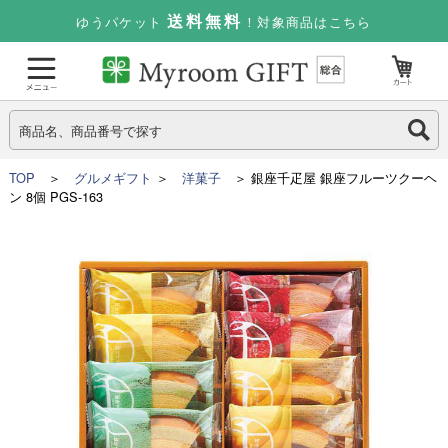
送料無料
ゆうパケット
！対象商品はこちら
TOP
＞
グルメギフト
＞
洋菓子
＞ 銀座千疋屋 銀座フルーツクーヘ
ン 8個 PGS-163