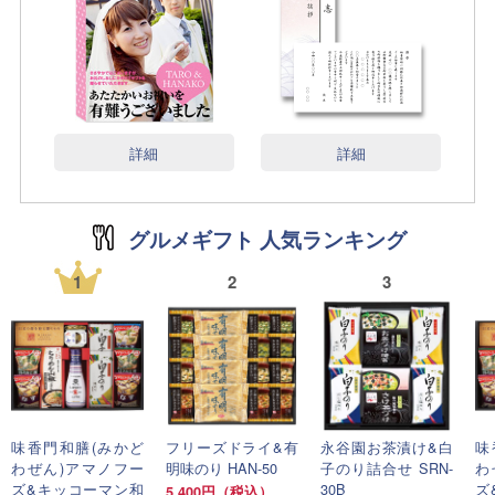
詳細
詳細
グルメギフト 人気ランキング
1
2
3
味香門和膳(みかど
フリーズドライ&有
永谷園お茶漬け&白
味
わぜん)アマノフー
明味のり HAN-50
子のり詰合せ SRN-
わ
ズ&キッコーマン和
30B
ズ
5,400円（税込）