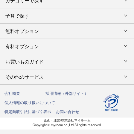
カテゴリーで探す
旅行カタログギフト
結婚内祝い・引出物
カタログギフトランキング
予算で探す
出産内祝い・お返し
カタログギフト
出産内祝 名入れ
香典返し・法要引出物
グルメ限定カタログギフト
無料オプション
カタログギフトを予算で選ぶ
今治タオル特集
快気祝い(内祝い)
グルメギフト
タオルギフトを予算で選ぶ
有料オプション
ラッピング
スイーツギフト
新築内祝い・引越ご挨拶
タオルギフト
グルメギフトを予算で選ぶ
のし
お買いものガイド
風呂敷
入学内祝い
テーブルウェア
その他のギフトを予算で選ぶ
メッセージカード
写真入メッセージカード
その他のサービス
初めての方へ
キッチンウェア
お祝い
命名札
写真入りカタログギフトカバー
ご注文方法
インテリア・雑貨
会社概要
採用情報（外部サイト）
法人向けサービス
結婚祝い
弔事用 挨拶状
個人情報の取り扱いについて
送料・お支払い方法
洗剤・アロマ
ハガキ紛失の方はこちら
出産祝い
特定商取引法に基づく表示
お問い合わせ
カタログギフトの納期について
しきたりサイト
企画・運営/株式会社マイルーム
お誕生日祝い
Copyright © myroom co.,Ltd.All rights reserved.
商品お届けまでの流れ
還暦祝い