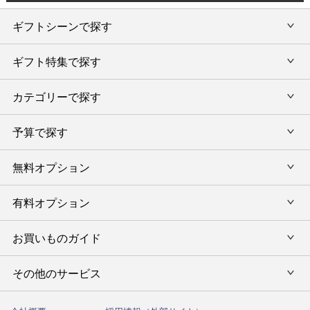
ギフトシーンで探す
ギフト特集で探す
内祝い・お返し
カテゴリーで探す
旅行カタログギフト
結婚内祝い・引出物
カタログギフトランキング
予算で探す
出産内祝い・お返し
カタログギフト
出産内祝 名入れ
香典返し・法要引出物
グルメ限定カタログギフト
無料オプション
カタログギフトを予算で選ぶ
今治タオル特集
快気祝い(内祝い)
グルメギフト
タオルギフトを予算で選ぶ
有料オプション
ラッピング
スイーツギフト
新築内祝い・引越ご挨拶
タオルギフト
グルメギフトを予算で選ぶ
のし
お買いものガイド
風呂敷
入学内祝い
テーブルウェア
その他のギフトを予算で選ぶ
メッセージカード
写真入メッセージカード
その他のサービス
初めての方へ
キッチンウェア
お祝い
命名札
写真入りカタログギフトカバー
ご注文方法
インテリア・雑貨