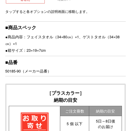
タップすると各オプションの説明画面に移動します。
■商品スペック
●商品内容：フェイスタオル（34×80㎝）×1、ゲストタオル（34×38
㎝）×1
●箱サイズ：23×19×7cm
■品番
50185-90（メーカー品番）
［プラスカラー］
納期の目安
ご注文冊数
納期の目安
5日～8日後
5 個 以下
のお届け