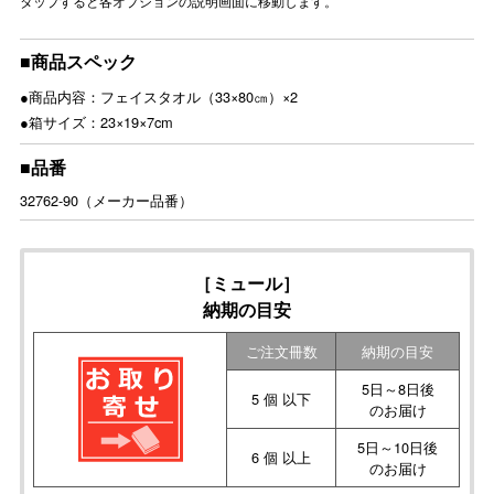
タップすると各オプションの説明画面に移動します。
■商品スペック
●商品内容：フェイスタオル（33×80㎝）×2
●箱サイズ：23×19×7cm
■品番
32762-90（メーカー品番）
［ミュール］
納期の目安
ご注文冊数
納期の目安
5日～8日後
5 個 以下
のお届け
5日～10日後
6 個 以上
のお届け