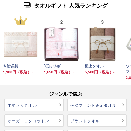
タオルギフト 人気ランキング
1
2
3
今治謹製
[桜おり布]
極上タオル
ワ
フ
1,100円（税込）~
1,650円（税込）~
5,500円（税込）~
2
ジャンルで選ぶ
木箱入りタオル
今治ブランド認定タオル
オーガニックコットン
ブランドタオル