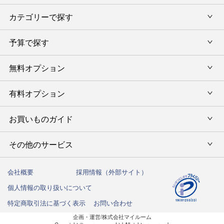
カテゴリーで探す
旅行カタログギフト
結婚内祝い・引出物
カタログギフトランキング
予算で探す
出産内祝い・お返し
カタログギフト
出産内祝 名入れ
香典返し・法要引出物
グルメ限定カタログギフト
無料オプション
カタログギフトを予算で選ぶ
今治タオル特集
快気祝い(内祝い)
グルメギフト
タオルギフトを予算で選ぶ
有料オプション
ラッピング
スイーツギフト
新築内祝い・引越ご挨拶
タオルギフト
グルメギフトを予算で選ぶ
のし
お買いものガイド
風呂敷
入学内祝い
テーブルウェア
その他のギフトを予算で選ぶ
メッセージカード
写真入メッセージカード
その他のサービス
初めての方へ
キッチンウェア
お祝い
命名札
写真入りカタログギフトカバー
ご注文方法
インテリア・雑貨
会社概要
採用情報（外部サイト）
法人向けサービス
結婚祝い
弔事用 挨拶状
個人情報の取り扱いについて
送料・お支払い方法
洗剤・アロマ
ハガキ紛失の方はこちら
出産祝い
特定商取引法に基づく表示
お問い合わせ
カタログギフトの納期について
しきたりサイト
企画・運営/株式会社マイルーム
お誕生日祝い