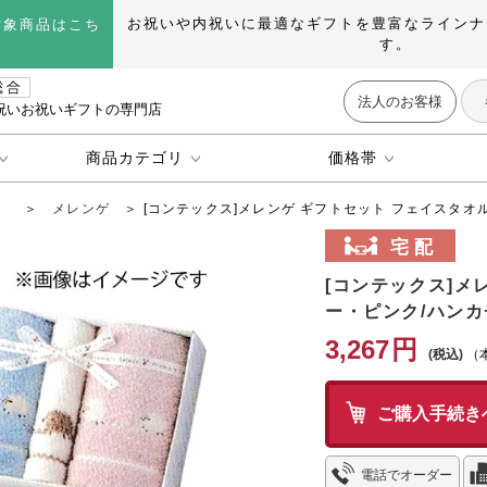
お祝いや内祝いに最適なギフトを豊富なラインナ
対象商品はこち
す。
法人のお客様
祝いお祝いギフトの専門店
商品カテゴリ
価格帯
ト
＞
メレンゲ
＞ [コンテックス]メレンゲ ギフトセット フェイスタオル2
[コンテックス]メ
ー・ピンク/ハンカチ
3,267
円
（
ご購入手続き
電話でオーダー