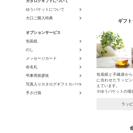
カタログギフトについて
ゆうパケットについて
大口ご購入特典
ギフト
オプションサービス
包装紙
のし
メッセージカード
命名札
包装紙と不織袋から
弔事用挨拶状
に合わせたラッピン
写真入りカタログギフトカバー
えています。
※ゆうパケットの場
手さげ袋
ラッ