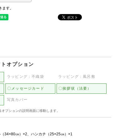
きます。
フトオプション
ラッピング：不織袋
ラッピング：風呂敷
〇メッセージカード
〇挨拶状（法要）
写真カバー
各オプションの説明画面に移動します。
34×80㎝）×2、ハンカチ（25×25㎝）×1