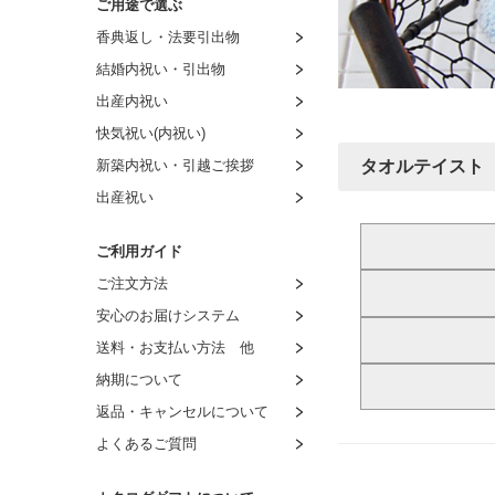
ご用途で選ぶ
～4,000円
～3,000円
～2,000円
～1,500円
香典返し・法要引出物
～4,500円
～4,000円
～3,000円
～2,000円
結婚内祝い・引出物
～5,000円
～5,000円
～4,000円
～3,000円
出産内祝い
～6,000円
～6,000円
～5,000円
～4,000円
快気祝い(内祝い)
～9,000円
～7,000円
～6,000円
～5,000円
新築内祝い・引越ご挨拶
タオルテイスト
～11,000円
～8,000円
～7,000円
～6,000円
出産祝い
～16,000円
8,001円～
～8,000円
～7,000円
～21,000円
8,001円～
～8,000円
ご利用ガイド
～26,000円
8,001円～
ご注文方法
～31,000円
安心のお届けシステム
～51,000円
送料・お支払い方法 他
～101,000円
納期について
返品・キャンセルについて
よくあるご質問