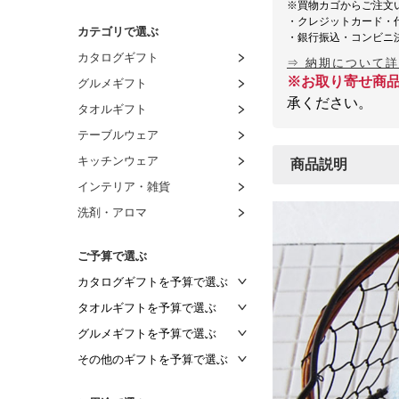
※買物カゴからご注文
・クレジットカード・
カテゴリで選ぶ
・銀行振込・コンビニ
カタログギフト
⇒ 納期について
※お取り寄せ商
グルメギフト
承ください。
タオルギフト
テーブルウェア
キッチンウェア
商品説明
インテリア・雑貨
洗剤・アロマ
ご予算で選ぶ
カタログギフトを予算で選ぶ
～2,000円
タオルギフトを予算で選ぶ
～2,500円
～1,000円
グルメギフトを予算で選ぶ
～3,000円
～1,500円
～1,000円
その他のギフトを予算で選ぶ
～3,500円
～2,000円
～1,500円
～1,000円