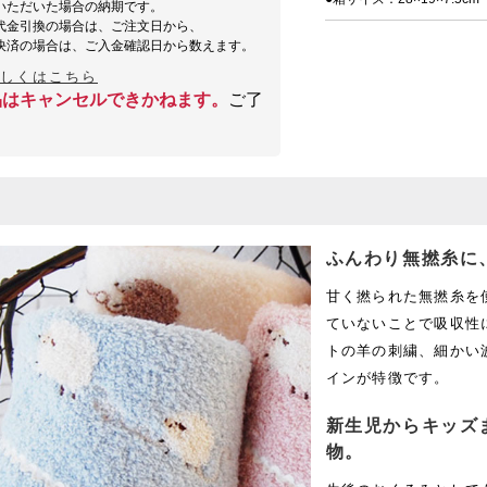
いただいた場合の納期です。
代金引換の場合は、ご注文日から、
決済の場合は、ご入金確認日から数えます。
詳しくはこちら
品はキャンセルできかねます。
ご了
ふんわり無撚糸に
甘く撚られた無撚糸を
ていないことで吸収性
トの羊の刺繍、細かい
インが特徴です。
新生児からキッズ
物。