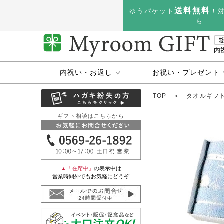
送料無料
ゆうパケット
！
ら
内
内祝い・お返し
お祝い・プレゼント
TOP
＞
タオルギフ
ギフト相談はこちらから
▲「在席中」
の表示中は
営業時間外でもお気軽にどうぞ