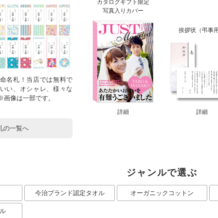
カタログギフト限定
写真入りカバー
挨拶状（弔事
命名札！当店では無料で
いい、オシャレ、様々な
！※画像は一部です。
詳細
詳細
札の一覧へ
ジャンルで選ぶ
今治ブランド認定タオル
オーガニックコットン
ル