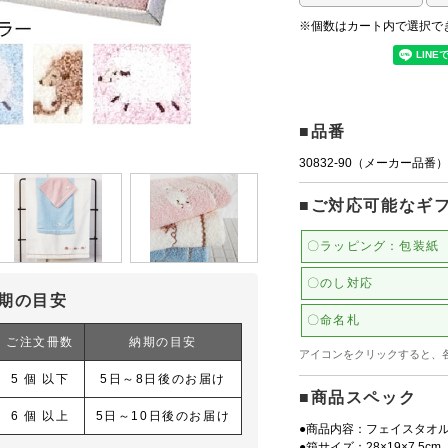
※個数はカート内で選択で
■品番
30832-90（メーカー品番）
■ご対応可能なギ
〇ラッピング：包装紙
〇のし対応
期の目安
〇命名札
ご注文冊数
納期の目安
アイコンをクリックすると、
5 個 以下
5日～8日後のお届け
■商品スペック
6 個 以上
5日～10日後のお届け
●商品内容：フェイスタオル（
●箱サイズ：28×19×7.5cm