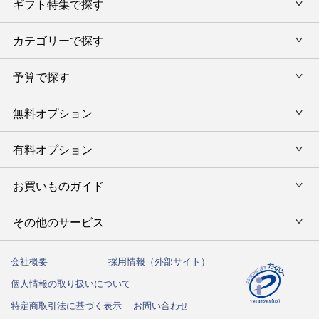
ギフト特集で探す
内祝い・お返し
カテゴリーで探す
旅行カタログギフト
結婚内祝い・引出物
カタログギフトランキング
予算で探す
出産内祝い・お返し
カタログギフト
出産内祝 名入れ
香典返し・法要引出物
グルメ限定カタログギフト
無料オプション
カタログギフトを予算で選ぶ
今治タオル特集
快気祝い(内祝い)
グルメギフト
タオルギフトを予算で選ぶ
有料オプション
ラッピング
スイーツギフト
新築内祝い・引越ご挨拶
タオルギフト
グルメギフトを予算で選ぶ
のし
お買いものガイド
風呂敷
入学内祝い
テーブルウェア
その他のギフトを予算で選ぶ
メッセージカード
写真入メッセージカード
その他のサービス
初めての方へ
キッチンウェア
お祝い
命名札
写真入りカタログギフトカバー
ご注文方法
インテリア・雑貨
会社概要
採用情報（外部サイト）
法人向けサービス
結婚祝い
弔事用 挨拶状
個人情報の取り扱いについて
送料・お支払い方法
洗剤・アロマ
ハガキ紛失の方はこちら
出産祝い
特定商取引法に基づく表示
お問い合わせ
カタログギフトの納期について