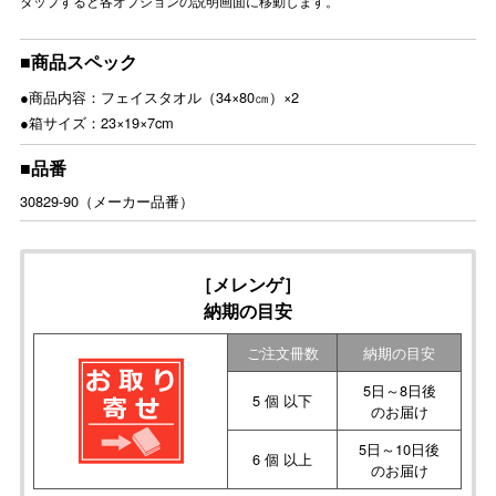
タップすると各オプションの説明画面に移動します。
■商品スペック
●商品内容：フェイスタオル（34×80㎝）×2
●箱サイズ：23×19×7cm
■品番
30829-90（メーカー品番）
［メレンゲ］
納期の目安
ご注文冊数
納期の目安
5日～8日後
5 個 以下
のお届け
5日～10日後
6 個 以上
のお届け