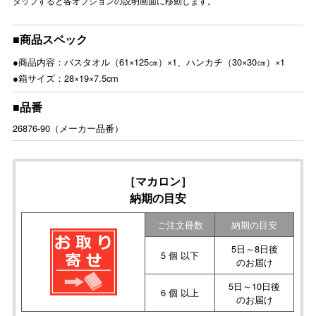
タップすると各オプションの説明画面に移動します。
■商品スペック
●商品内容：バスタオル（61×125㎝）×1、ハンカチ（30×30㎝）×1
●箱サイズ：28×19×7.5cm
■品番
26876-90（メーカー品番）
［マカロン］
納期の目安
ご注文冊数
納期の目安
5日～8日後
5 個 以下
のお届け
5日～10日後
6 個 以上
のお届け