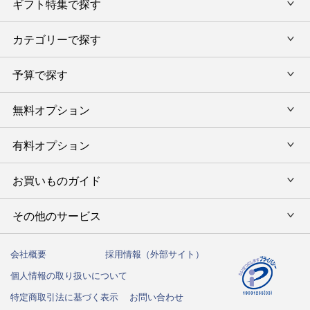
ギフト特集で探す
内祝い・お返し
カテゴリーで探す
旅行カタログギフト
結婚内祝い・引出物
カタログギフトランキング
予算で探す
出産内祝い・お返し
カタログギフト
出産内祝 名入れ
香典返し・法要引出物
グルメ限定カタログギフト
無料オプション
カタログギフトを予算で選ぶ
今治タオル特集
快気祝い(内祝い)
グルメギフト
タオルギフトを予算で選ぶ
有料オプション
ラッピング
スイーツギフト
新築内祝い・引越ご挨拶
タオルギフト
グルメギフトを予算で選ぶ
のし
お買いものガイド
風呂敷
入学内祝い
テーブルウェア
その他のギフトを予算で選ぶ
メッセージカード
写真入メッセージカード
その他のサービス
初めての方へ
キッチンウェア
お祝い
命名札
写真入りカタログギフトカバー
ご注文方法
インテリア・雑貨
会社概要
採用情報（外部サイト）
法人向けサービス
結婚祝い
弔事用 挨拶状
個人情報の取り扱いについて
送料・お支払い方法
洗剤・アロマ
ハガキ紛失の方はこちら
出産祝い
特定商取引法に基づく表示
お問い合わせ
カタログギフトの納期について