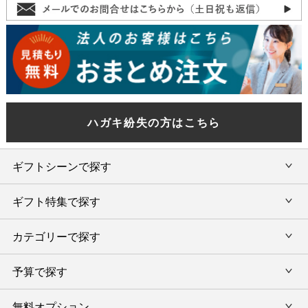
ハガキ紛失の方はこちら
ギフトシーンで探す
ギフト特集で探す
内祝い・お返し
カテゴリーで探す
旅行カタログギフト
結婚内祝い・引出物
カタログギフトランキング
予算で探す
出産内祝い・お返し
カタログギフト
出産内祝 名入れ
香典返し・法要引出物
グルメ限定カタログギフト
無料オプション