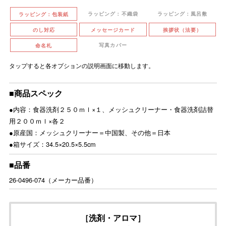
ラッピング：不織袋
ラッピング：風呂敷
ラッピング：包装紙
のし対応
メッセージカード
挨拶状（法要）
写真カバー
命名札
タップすると各オプションの説明画面に移動します。
■商品スペック
●内容：食器洗剤２５０ｍｌ×１、メッシュクリーナー・食器洗剤詰替
用２００ｍｌ×各２
●原産国：メッシュクリーナー＝中国製、その他＝日本
●箱サイズ：34.5×20.5×5.5cm
■品番
26-0496-074（メーカー品番）
［洗剤・アロマ］