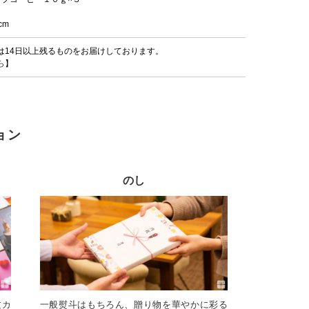
cm
は14日以上残るものをお届けしております。
ら
】
ョン
のし
文カ
一般熨斗はもちろん、贈り物を華やかに彩る