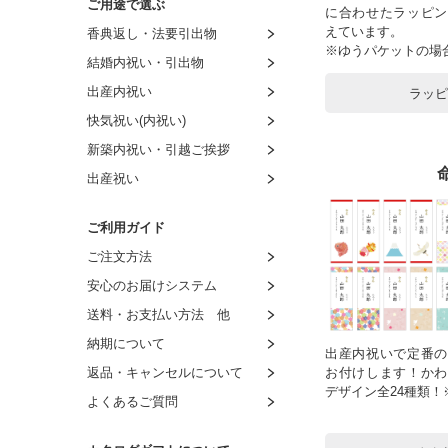
ご用途で選ぶ
に合わせたラッピン
～4,000円
～3,000円
～2,000円
～1,500円
えています。
香典返し・法要引出物
～4,500円
～4,000円
～3,000円
～2,000円
※ゆうパケットの場
結婚内祝い・引出物
～5,000円
～5,000円
～4,000円
～3,000円
出産内祝い
ラッ
～6,000円
～6,000円
～5,000円
～4,000円
快気祝い(内祝い)
～9,000円
～7,000円
～6,000円
～5,000円
新築内祝い・引越ご挨拶
～11,000円
～8,000円
～7,000円
～6,000円
出産祝い
～16,000円
8,001円～
～8,000円
～7,000円
～21,000円
8,001円～
～8,000円
ご利用ガイド
～26,000円
8,001円～
ご注文方法
～31,000円
安心のお届けシステム
～51,000円
送料・お支払い方法 他
～101,000円
納期について
出産内祝いで定番の
返品・キャンセルについて
お付けします！かわ
デザイン全24種類
よくあるご質問