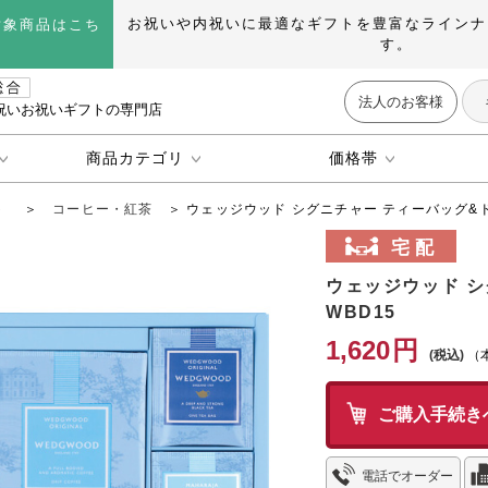
お祝いや内祝いに最適なギフトを豊富なラインナ
対象商品はこち
す。
法人のお客様
祝いお祝いギフトの専門店
商品カテゴリ
価格帯
ト
＞
コーヒー・紅茶
＞ ウェッジウッド シグニチャー ティーバッグ&ド
ウェッジウッド 
WBD15
1,620
円
（
ご購入手続き
電話でオーダー