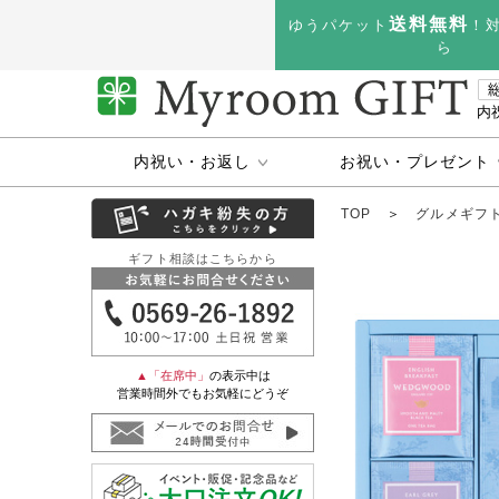
送料無料
ゆうパケット
！
ら
内
内祝い・お返し
お祝い・プレゼント
TOP
＞
グルメギフ
ギフト相談はこちらから
▲「在席中」
の表示中は
営業時間外でもお気軽にどうぞ