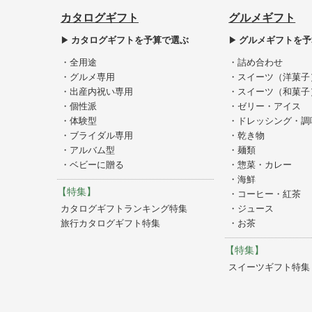
カタログギフト
グルメギフト
カタログギフトを予算で選ぶ
グルメギフトを予
・全用途
・詰め合わせ
・グルメ専用
・スイーツ（洋菓子
・出産内祝い専用
・スイーツ（和菓子
・個性派
・ゼリー・アイス
・体験型
・ドレッシング・調
・ブライダル専用
・乾き物
・アルバム型
・麺類
・ベビーに贈る
・惣菜・カレー
・海鮮
【特集】
・コーヒー・紅茶
カタログギフトランキング特集
・ジュース
旅行カタログギフト特集
・お茶
【特集】
スイーツギフト特集