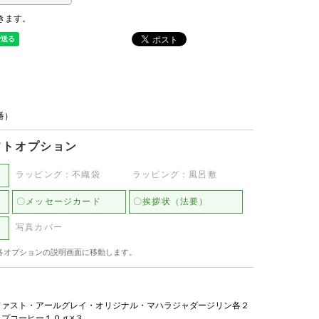
きます。
品番）
フトオプション
ラッピング：不織袋
ラッピング：風呂敷
〇メッセージカード
〇挨拶状（法要）
写真カバー
各オプションの説明画面に移動します。
ファスト・アールグレイ・オリジナル・マハラジャダージリン各２
ップコーヒー１０ｇ×３