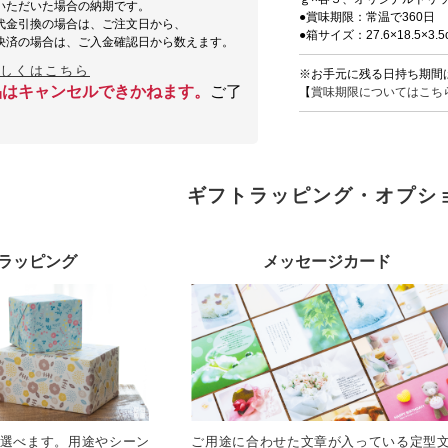
いただいた場合の納期です。
●賞味期限：常温で360日
代金引換の場合は、ご注文日から、
●箱サイズ：27.6×18.5×3.5
決済の場合は、ご入金確認日から数えます。
詳しくはこちら
※お手元に残る日持ち期間
品はキャンセルできかねます。
ご了
【
賞味期限についてはこち
ギフトラッピング・オプシ
ラッピング
メッセージカード
選べます。用途やシーン
ご用途に合わせた文章が入っている定型