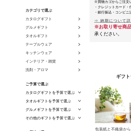
※買物カゴからご注文
・クレジットカード・
カテゴリで選ぶ
・銀行振込・コンビニ
カタログギフト
⇒ 納期について
※お取り寄せ商
グルメギフト
承ください。
タオルギフト
テーブルウェア
キッチンウェア
インテリア・雑貨
洗剤・アロマ
ギフト
ご予算で選ぶ
カタログギフトを予算で選ぶ
～2,000円
タオルギフトを予算で選ぶ
～2,500円
～1,000円
グルメギフトを予算で選ぶ
～3,000円
～1,500円
～1,000円
その他のギフトを予算で選ぶ
～3,500円
～2,000円
～1,500円
～1,000円
包装紙と不織袋から