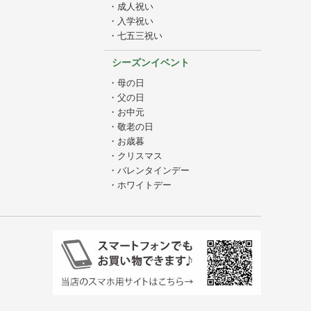
・成人祝い
・入学祝い
・七五三祝い
シーズンイベント
・母の日
・父の日
・お中元
・敬老の日
・お歳暮
・クリスマス
・バレンタインデー
・ホワイトデー