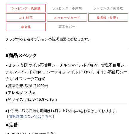
ラッピング：不織袋
ラッピング：風呂敷
ラッピング：包装紙
のし対応
メッセージカード
挨拶状（法要）
写真カバー
命名札
タップすると各オプションの説明画面に移動します。
■商品スペック
●セット内容:オイル不使用シーチキンマイルド70g×2、食塩不使用シー
チキンマイルド70g×1、シーチキンマイルド70g×2、オイル不使用シー
チキンLフレーク70g×2
●賞味期限:常温で1080日
●アレルゲン:大豆
●箱サイズ：32.5×15.8×6.8cm
※お手元に残る日持ち期間は14日以上残るものをお届けしております。
【
賞味期限についてはこちら
】
■品番
26-0474-011（メーカー品番）