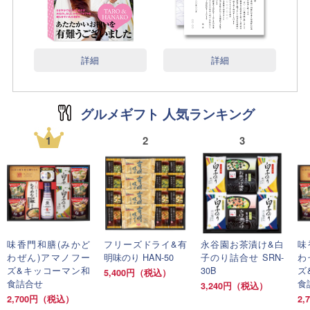
詳細
詳細
グルメギフト 人気ランキング
1
2
3
味香門和膳(みかど
フリーズドライ&有
永谷園お茶漬け&白
味
わぜん)アマノフー
明味のり HAN-50
子のり詰合せ SRN-
わ
ズ&キッコーマン和
30B
ズ
5,400円（税込）
食詰合せ
食
3,240円（税込）
2,700円（税込）
2