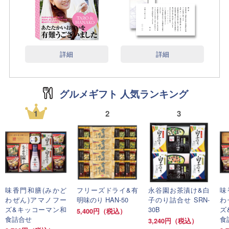
詳細
詳細
グルメギフト 人気ランキング
1
2
3
味香門和膳(みかど
フリーズドライ&有
永谷園お茶漬け&白
味
わぜん)アマノフー
明味のり HAN-50
子のり詰合せ SRN-
わ
ズ&キッコーマン和
30B
ズ
5,400円（税込）
食詰合せ
食
3,240円（税込）