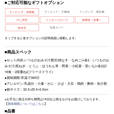
■ご対応可能なギフトオプション
ラッピング：不織袋
ラッピング：風呂敷
ラッピング：包装紙
のし対応
メッセージカード
挨拶状（法要）
写真カバー
命名札
タップすると各オプションの説明画面に移動します。
■商品スペック
●セット内容:いつものおみそ汁贅沢(焼なす・なめこ)×各2、いつものお
みそ汁(長ねぎ・とうふ・ほうれん草・野菜・小松菜・里いも)×各2(計
16食・2段重ね)(フリーズドライ)
●賞味期限:常温で365日
●アレルゲン:乳成分・小麦・かに・さば・大豆・鶏肉・豚肉・魚介類
●箱サイズ：32.5×25.5×5.5cm
※お手元に残る日持ち期間は14日以上残るものをお届けしております。
【
賞味期限についてはこちら
】
■品番