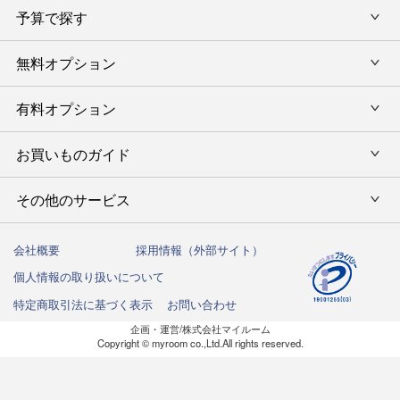
カタログギフトランキング
予算で探す
出産内祝い・お返し
カタログギフト
出産内祝 名入れ
香典返し・法要引出物
グルメ限定カタログギフト
無料オプション
カタログギフトを予算で選ぶ
今治タオル特集
快気祝い(内祝い)
グルメギフト
タオルギフトを予算で選ぶ
有料オプション
ラッピング
スイーツギフト
新築内祝い・引越ご挨拶
タオルギフト
グルメギフトを予算で選ぶ
のし
お買いものガイド
風呂敷
入学内祝い
テーブルウェア
その他のギフトを予算で選ぶ
メッセージカード
写真入メッセージカード
その他のサービス
初めての方へ
キッチンウェア
お祝い
命名札
写真入りカタログギフトカバー
ご注文方法
インテリア・雑貨
会社概要
採用情報（外部サイト）
法人向けサービス
結婚祝い
弔事用 挨拶状
個人情報の取り扱いについて
送料・お支払い方法
洗剤・アロマ
ハガキ紛失の方はこちら
出産祝い
特定商取引法に基づく表示
お問い合わせ
カタログギフトの納期について
しきたりサイト
企画・運営/株式会社マイルーム
お誕生日祝い
Copyright © myroom co.,Ltd.All rights reserved.
商品お届けまでの流れ
還暦祝い
返品交換について