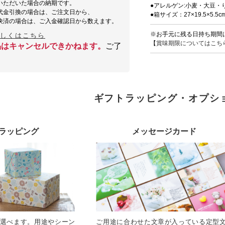
いただいた場合の納期です。
●アレルゲン:小麦・大豆・
代金引換の場合は、ご注文日から、
●箱サイズ：27×19.5×5.5c
決済の場合は、ご入金確認日から数えます。
※お手元に残る日持ち期間
詳しくはこちら
【
賞味期限についてはこち
品はキャンセルできかねます。
ご了
ギフトラッピング・オプシ
ラッピング
メッセージカード
選べます。用途やシーン
ご用途に合わせた文章が入っている定型