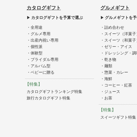
カタログギフト
グルメギフト
カタログギフトを予算で選ぶ
グルメギフトを予
・全用途
・詰め合わせ
・グルメ専用
・スイーツ（洋菓子
・出産内祝い専用
・スイーツ（和菓子
・個性派
・ゼリー・アイス
・体験型
・ドレッシング・調
・ブライダル専用
・乾き物
・アルバム型
・麺類
・ベビーに贈る
・惣菜・カレー
・海鮮
【特集】
・コーヒー・紅茶
カタログギフトランキング特集
・ジュース
旅行カタログギフト特集
・お茶
【特集】
スイーツギフト特集