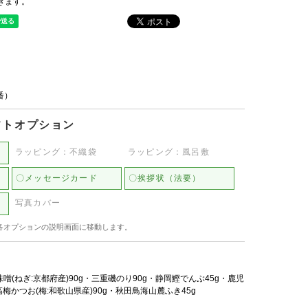
きます。
品番）
フトオプション
ラッピング：不織袋
ラッピング：風呂敷
〇メッセージカード
〇挨拶状（法要）
写真カバー
各オプションの説明画面に移動します。
噌(ねぎ:京都府産)90g・三重磯のり90g・静岡鰹でんぶ45g・鹿児
梅かつお(梅:和歌山県産)90g・秋田鳥海山麓ふき45g