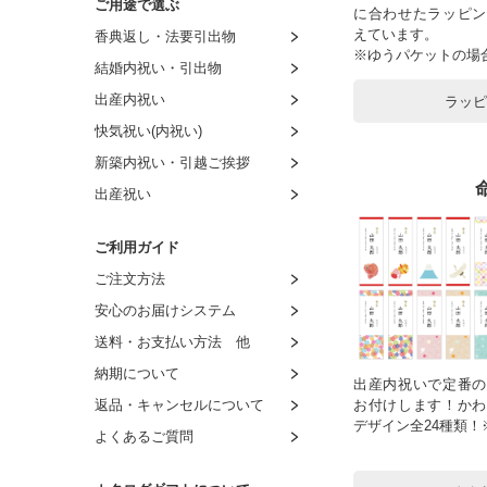
ご用途で選ぶ
に合わせたラッピン
～4,000円
～3,000円
～2,000円
～1,500円
えています。
香典返し・法要引出物
～4,500円
～4,000円
～3,000円
～2,000円
※ゆうパケットの場
結婚内祝い・引出物
～5,000円
～5,000円
～4,000円
～3,000円
出産内祝い
ラッ
～6,000円
～6,000円
～5,000円
～4,000円
快気祝い(内祝い)
～9,000円
～7,000円
～6,000円
～5,000円
新築内祝い・引越ご挨拶
～11,000円
～8,000円
～7,000円
～6,000円
出産祝い
～16,000円
8,001円～
～8,000円
～7,000円
～21,000円
8,001円～
～8,000円
ご利用ガイド
～26,000円
8,001円～
ご注文方法
～31,000円
安心のお届けシステム
～51,000円
送料・お支払い方法 他
～101,000円
納期について
出産内祝いで定番の
返品・キャンセルについて
お付けします！かわ
デザイン全24種類
よくあるご質問