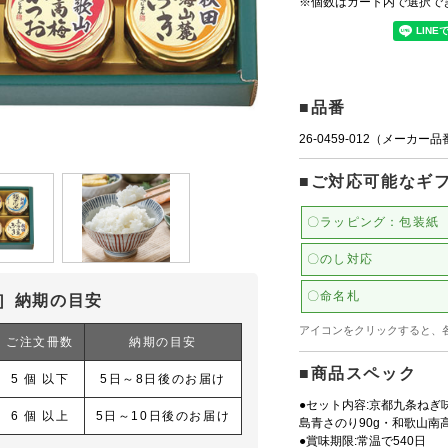
※個数はカート内で選択で
■品番
26-0459-012（メーカー
■ご対応可能なギ
〇ラッピング：包装紙
〇のし対応
〇命名札
］納期の目安
アイコンをクリックすると、
ご注文冊数
納期の目安
■商品スペック
5 個 以下
5日～8日後のお届け
●セット内容:京都九条ねぎ味
6 個 以上
5日～10日後のお届け
島青さのり90g・和歌山南高
●賞味期限:常温で540日