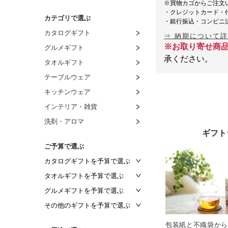
※買物カゴからご注文
・クレジットカード・
カテゴリで選ぶ
・銀行振込・コンビニ
カタログギフト
⇒ 納期について
※お取り寄せ商
グルメギフト
承ください。
タオルギフト
テーブルウェア
キッチンウェア
インテリア・雑貨
洗剤・アロマ
ギフト
ご予算で選ぶ
カタログギフトを予算で選ぶ
～2,000円
タオルギフトを予算で選ぶ
～2,500円
～1,000円
グルメギフトを予算で選ぶ
～3,000円
～1,500円
～1,000円
その他のギフトを予算で選ぶ
～3,500円
～2,000円
～1,500円
～1,000円
包装紙と不織袋から