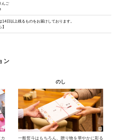
りんご
m
は14日以上残るものをお届けしております。
ら
】
ョン
のし
文カ
一般熨斗はもちろん、贈り物を華やかに彩る