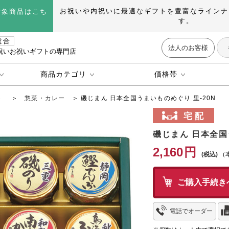
お祝いや内祝いに最適なギフトを豊富なラインナ
対象商品はこち
す。
法人のお客様
祝いお祝いギフトの専門店
商品カテゴリ
価格帯
ト
＞
惣菜・カレー
＞ 磯じまん 日本全国うまいものめぐり 里-20N
磯じまん 日本全国
2,160
円
（
ご購入手続き
電話でオーダー