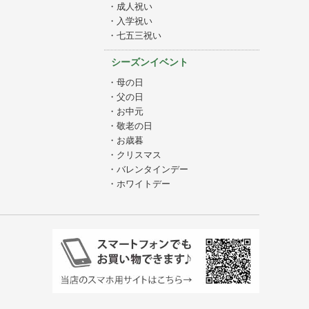
・成人祝い
・入学祝い
・七五三祝い
シーズンイベント
・母の日
・父の日
・お中元
・敬老の日
・お歳暮
・クリスマス
・バレンタインデー
・ホワイトデー