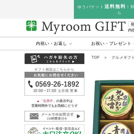
送料無料
ゆうパケット
！
ら
内
内祝い・お返し
お祝い・プレゼント
TOP
＞
グルメギフ
ギフト相談はこちらから
▲「在席中」
の表示中は
営業時間外でもお気軽にどうぞ