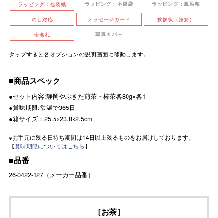
ラッピング：不織袋
ラッピング：風呂敷
ラッピング：包装紙
のし対応
メッセージカード
挨拶状（法要）
写真カバー
命名札
タップすると各オプションの説明画面に移動します。
■商品スペック
●セット内容:静岡やぶきた煎茶・棒茶各80g×各1
●賞味期限:常温で365日
●箱サイズ：25.5×23.8×2.5cm
※お手元に残る日持ち期間は14日以上残るものをお届けしております。
【
賞味期限についてはこちら
】
■品番
26-0422-127（メーカー品番）
［お茶］