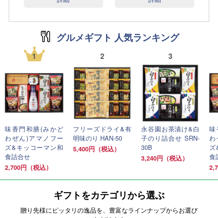
グルメギフト 人気ランキング
1
2
3
味香門和膳(みかど
フリーズドライ&有
永谷園お茶漬け&白
味
わぜん)アマノフー
明味のり HAN-50
子のり詰合せ SRN-
わ
ズ&キッコーマン和
30B
ズ
5,400円（税込）
食詰合せ
食
3,240円（税込）
2,700円（税込）
2
ギフトをカテゴリから選ぶ
贈り先様にピッタリの逸品を、豊富なラインナップからお選び