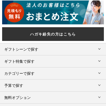
ハガキ紛失の方はこちら
ギフトシーンで探す
ギフト特集で探す
内祝い・お返し
カテゴリーで探す
旅行カタログギフト
結婚内祝い・引出物
カタログギフトランキング
予算で探す
出産内祝い・お返し
カタログギフト
出産内祝 名入れ
香典返し・法要引出物
グルメ限定カタログギフト
無料オプション
カタログギフトを予算で選ぶ
今治タオル特集
快気祝い(内祝い)