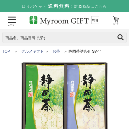
送料無料
ゆうパケット
！対象商品はこちら
TOP
＞
グルメギフト
＞
お茶
＞ 静岡茶詰合せ SV-11