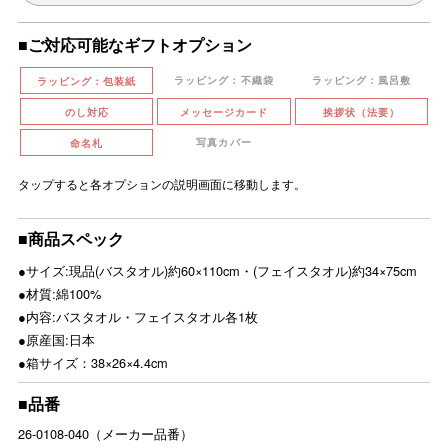
■ご対応可能なギフトオプション
ラッピング：不織袋
ラッピング：風呂敷
ラッピング：包装紙
のし対応
メッセージカード
挨拶状（法要）
写真カバー
命名札
タップすると各オプションの説明画面に移動します。
■商品スペック
●サイズ:現品(バスタオル)約60×110cm・(フェイスタオル)約34×75cm
●材質:綿100%
●内容:バスタオル・フェイスタオル各1枚
●原産国:日本
●箱サイズ：38×26×4.4cm
■品番
26-0108-040（メーカー品番）