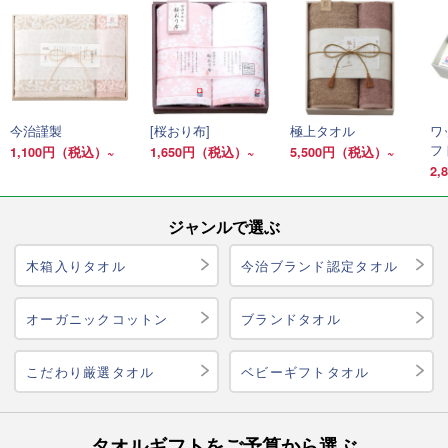
今治謹製
[桜おり布]
極上タオル
ワ
フ
1,100円（税込）~
1,650円（税込）~
5,500円（税込）~
2
ジャンルで選ぶ
木箱入りタオル
今治ブランド認定タオル
オーガニックコットン
ブランドタオル
こだわり厳選タオル
ベビーギフトタオル
タオルギフトをご予算から選ぶ