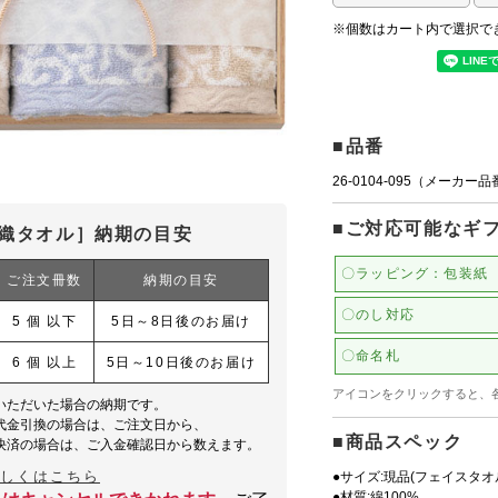
※個数はカート内で選択で
■品番
26-0104-095（メーカー
■ご対応可能なギ
織タオル］納期の目安
〇ラッピング：包装紙
ご注文冊数
納期の目安
〇のし対応
5 個 以下
5日～8日後のお届け
〇命名札
6 個 以上
5日～10日後のお届け
アイコンをクリックすると、
いただいた場合の納期です。
代金引換の場合は、ご注文日から、
■商品スペック
決済の場合は、ご入金確認日から数えます。
詳しくはこちら
●サイズ:現品(フェイスタオル)
●材質:綿100%