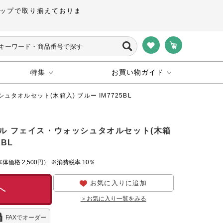
ップで取り揃えておりま
特集
お買い物ガイド
タオルセット(木箱入) ブルー IM7725BL
ル フェイス・ウォッシュタオルセット(木箱
5BL
本体価格
2,500円）
※消費税率 10％
お気に入りに追加
へ
＞お気に入り一覧をみる
FAXでオーダー