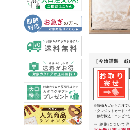
［今治謹製 紋
※買物カゴからご注文
・クレジットカード・
・銀行振込・コンビニ
⇒ 納期について