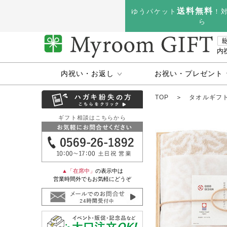
送料無料
ゆうパケット
！
ら
内
内祝い・お返し
お祝い・プレゼント
TOP
＞
タオルギフ
ギフト相談はこちらから
▲「在席中」
の表示中は
営業時間外でもお気軽にどうぞ