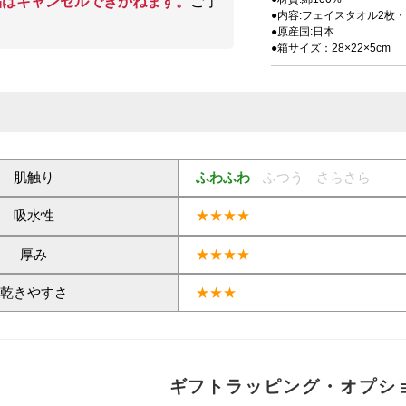
品はキャンセルできかねます。
ご了
●内容:フェイスタオル2枚
●原産国:日本
●箱サイズ：28×22×5cm
肌触り
ふわふわ
ふつう
さらさら
吸水性
★★★★
厚み
★★★★
乾きやすさ
★★★
ギフトラッピング・オプシ