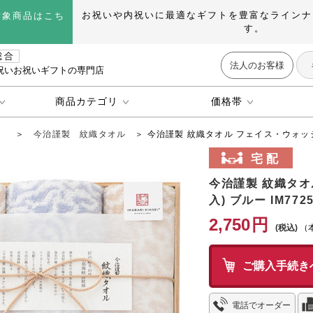
お祝いや内祝いに最適なギフトを豊富なラインナ
対象商品はこち
す。
法人のお客様
祝いお祝いギフトの専門店
商品カテゴリ
価格帯
ト
＞
今治謹製 紋織タオル
＞ 今治謹製 紋織タオル フェイス・ウォッシュ
今治謹製 紋織タオ
入) ブルー IM772
2,750
円
（
ご購入手続き
電話でオーダー