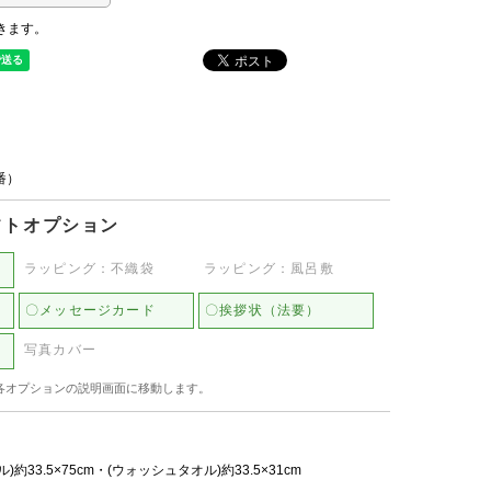
きます。
品番）
フトオプション
ラッピング：不織袋
ラッピング：風呂敷
〇メッセージカード
〇挨拶状（法要）
写真カバー
各オプションの説明画面に移動します。
約33.5×75cm・(ウォッシュタオル)約33.5×31cm