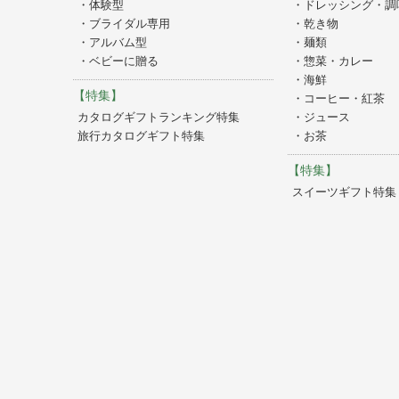
・体験型
・ドレッシング・調
・ブライダル専用
・乾き物
・アルバム型
・麺類
・ベビーに贈る
・惣菜・カレー
・海鮮
【特集】
・コーヒー・紅茶
カタログギフトランキング特集
・ジュース
旅行カタログギフト特集
・お茶
【特集】
スイーツギフト特集