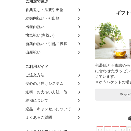
ご用途で選ぶ
～4,000円
～3,000円
～2,000円
～1,500円
香典返し・法要引出物
～4,500円
～4,000円
～3,000円
～2,000円
ギフト
結婚内祝い・引出物
～5,000円
～5,000円
～4,000円
～3,000円
出産内祝い
～6,000円
～6,000円
～5,000円
～4,000円
快気祝い(内祝い)
～9,000円
～7,000円
～6,000円
～5,000円
新築内祝い・引越ご挨拶
～11,000円
～8,000円
～7,000円
～6,000円
出産祝い
～16,000円
8,001円～
～8,000円
～7,000円
～21,000円
8,001円～
～8,000円
包装紙と不織袋から
ご利用ガイド
に合わせたラッピン
～26,000円
8,001円～
ご注文方法
えています。
～31,000円
※ゆうパケットの場
安心のお届けシステム
～51,000円
送料・お支払い方法 他
ラッ
～101,000円
納期について
返品・キャンセルについて
よくあるご質問