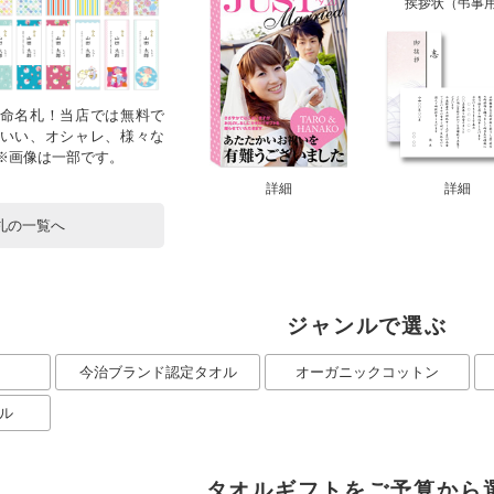
挨拶状（弔事
命名札！当店では無料で
いい、オシャレ、様々な
！※画像は一部です。
詳細
詳細
札の一覧へ
ジャンルで選ぶ
今治ブランド認定タオル
オーガニックコットン
ル
タオルギフトをご予算から