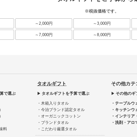
※税抜価格です。
～2,000円
～3,000円
～7,000円
～8,000円
タオルギフト
その他カテ
算で選ぶ
タオルギフトを予算で選ぶ
その他のギ
・木箱入りタオル
・テーブルウ
）
・今治ブランド認定タオル
・キッチンウ
）
・オーガニックコットン
・インテリア
・ブランドタオル
・洗剤・アロ
味料
・こだわり厳選タオル