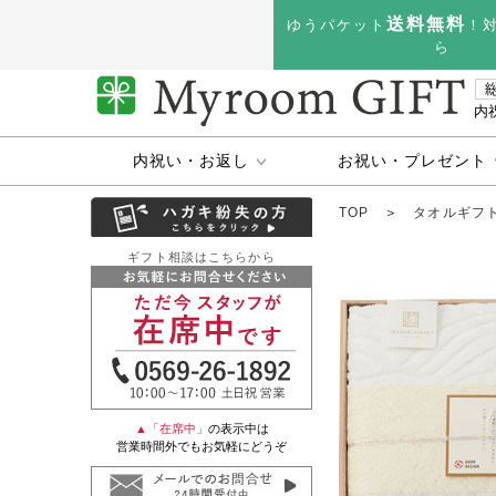
送料無料
ゆうパケット
！
ら
内
内祝い・お返し
お祝い・プレゼント
TOP
＞
タオルギフ
ギフト相談はこちらから
▲「在席中」
の表示中は
営業時間外でもお気軽にどうぞ