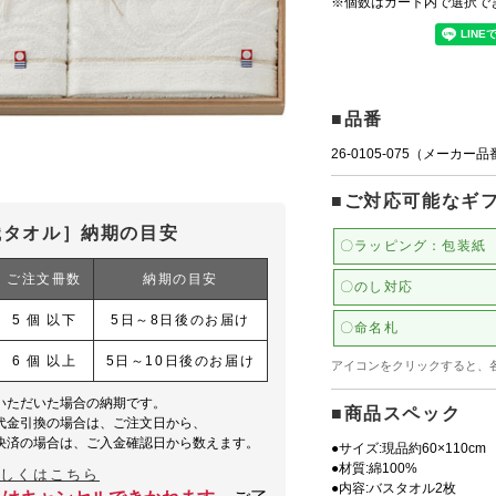
※個数はカート内で選択で
■品番
26-0105-075（メーカー
■ご対応可能なギ
織タオル］納期の目安
〇ラッピング：包装紙
ご注文冊数
納期の目安
〇のし対応
5 個 以下
5日～8日後のお届け
〇命名札
6 個 以上
5日～10日後のお届け
アイコンをクリックすると、
いただいた場合の納期です。
■商品スペック
代金引換の場合は、ご注文日から、
決済の場合は、ご入金確認日から数えます。
●サイズ:現品約60×110cm
●材質:綿100%
詳しくはこちら
●内容:バスタオル2枚