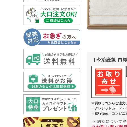
［今治謹製 白
※買物カゴからご注文
・クレジットカード・
・銀行振込・コンビニ
⇒ 納期について