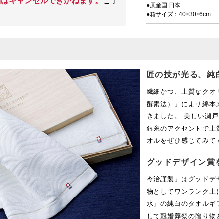
品はキャンセルできかねます。
ご了
●原産国:日本
●箱サイズ：40×30×6cm
匠の技が光る、純
繊細かつ、上質なクオ
酵素法）」により綿本
きました。 美しい瀬
銀糸のアクセントで上
オルをぜひ感じてみて
グッドデザイン賞
今治謹製」はグッドデ
物としてワンランク上
水」の純白のタオルギ
して冠婚葬祭の贈り物