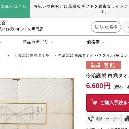
お祝いや内祝いに最適なギフトを豊富なラインナ
対象商品はこち
す。
法人のお客様
祝いお祝いギフトの専門店
商品カテゴリ
価格帯
ト
＞
今治謹製 白織タオル
＞ 今治謹製 白織タオル バスタオル2枚セット(
今治謹製 白織タオル
6,600
円
（
ご購入手続き
電話でオーダー