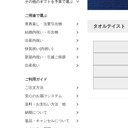
～3,000円
～1,500円
～1,000円
その他のギフトを予算で選ぶ
～3,500円
～2,000円
～1,500円
～1,000円
ご用途で選ぶ
～4,000円
～3,000円
～2,000円
～1,500円
香典返し・法要引出物
タオルテイスト
～4,500円
～4,000円
～3,000円
～2,000円
結婚内祝い・引出物
～5,000円
～5,000円
～4,000円
～3,000円
出産内祝い
～6,000円
～6,000円
～5,000円
～4,000円
快気祝い(内祝い)
～9,000円
～7,000円
～6,000円
～5,000円
新築内祝い・引越ご挨拶
～11,000円
～8,000円
～7,000円
～6,000円
出産祝い
～16,000円
8,001円～
～8,000円
～7,000円
～21,000円
8,001円～
～8,000円
ご利用ガイド
～26,000円
8,001円～
ご注文方法
～31,000円
安心のお届けシステム
～51,000円
送料・お支払い方法 他
～101,000円
納期について
返品・キャンセルについて