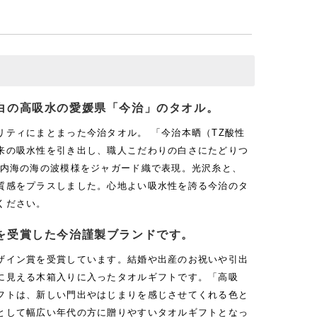
白の高吸水の愛媛県「今治」のタオル。
リティにまとまった今治タオル。 「今治本晒（TZ酸性
来の吸水性を引き出し、職人こだわりの白さにたどりつ
戸内海の海の波模様をジャガード織で表現。光沢糸と、
質感をプラスしました。心地よい吸水性を誇る今治のタ
ください。
を受賞した今治謹製ブランドです。
ザイン賞を受賞しています。結婚や出産のお祝いや引出
に見える木箱入りに入ったタオルギフトです。「高吸
フトは、新しい門出やはじまりを感じさせてくれる色と
として幅広い年代の方に贈りやすいタオルギフトとなっ