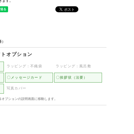
きます。
品番）
フトオプション
ラッピング：不織袋
ラッピング：風呂敷
〇メッセージカード
〇挨拶状（法要）
写真カバー
各オプションの説明画面に移動します。