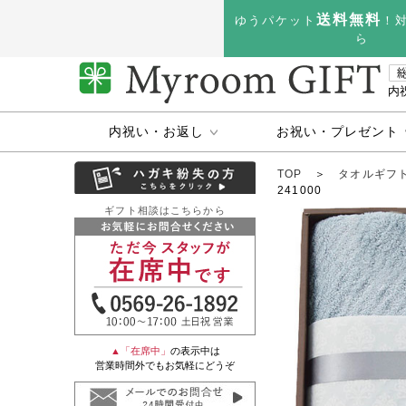
送料無料
ゆうパケット
！
ら
内
内祝い・お返し
お祝い・プレゼント
TOP
＞
タオルギフ
241000
ギフト相談はこちらから
▲「在席中」
の表示中は
営業時間外でもお気軽にどうぞ