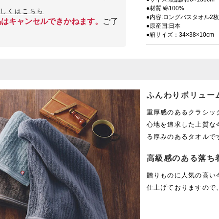
●材質:綿100%
詳しくはこちら
●内容:ロングバスタオル2枚
品はキャンセルできかねます。
ご了
●原産国:日本
●箱サイズ：34×38×10cm
ふんわりボリュー
重厚感のあるクラシッ
心地を追求した上質な
る厚みのあるタオルで
高級感のある落ち
贈りものに人気の高い
仕上げておりますので