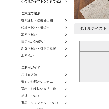
～3,000円
～1,500円
～1,000円
その他のギフトを予算で選ぶ
～3,500円
～2,000円
～1,500円
～1,000円
ご用途で選ぶ
～4,000円
～3,000円
～2,000円
～1,500円
香典返し・法要引出物
～4,500円
～4,000円
～3,000円
～2,000円
結婚内祝い・引出物
タオルテイスト
～5,000円
～5,000円
～4,000円
～3,000円
出産内祝い
～6,000円
～6,000円
～5,000円
～4,000円
快気祝い(内祝い)
～9,000円
～7,000円
～6,000円
～5,000円
新築内祝い・引越ご挨拶
～11,000円
～8,000円
～7,000円
～6,000円
出産祝い
～16,000円
8,001円～
～8,000円
～7,000円
～21,000円
8,001円～
～8,000円
ご利用ガイド
～26,000円
8,001円～
ご注文方法
～31,000円
安心のお届けシステム
～51,000円
送料・お支払い方法 他
～101,000円
納期について
返品・キャンセルについて