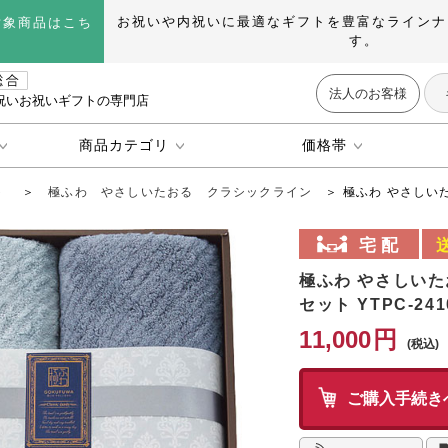
お祝いや内祝いに最適なギフトを豊富なラインナ
対象商品はこち
す。
法人のお客様
祝いお祝いギフトの専門店
商品カテゴリ
価格帯
ト
＞
極ふわ やさしいたおる クラシックライン
＞ 極ふわ やさしいた
極ふわ やさしいた
セット YTPC-241
11,000
円
ご購入手続き