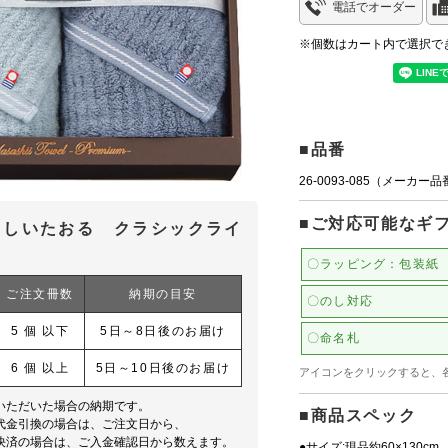
電話でオーダー
※個数はカート内で選択で
■品番
26-0093-085（メーカー
■ご対応可能なギ
さしいたおる クラシックライ
〇ラッピング：包装紙
ご注文冊数
納期の目安
〇のし対応
5 個 以下
5日～8日後のお届け
〇命名札
6 個 以上
5日～10日後のお届け
アイコンをクリックすると、
いただいた場合の納期です。
■商品スペック
代金引換の場合は、ご注文日から、
決済の場合は、ご入金確認日から数えます。
●サイズ:現品約60×130cm