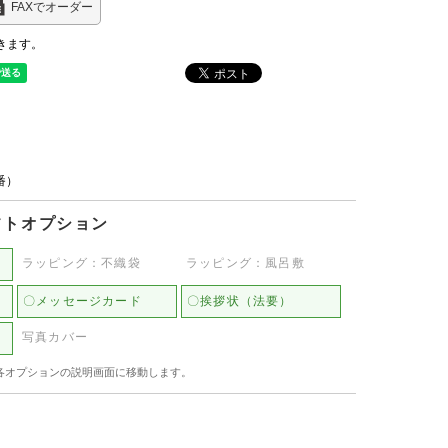
FAXでオーダー
きます。
品番）
フトオプション
ラッピング：不織袋
ラッピング：風呂敷
〇メッセージカード
〇挨拶状（法要）
写真カバー
各オプションの説明画面に移動します。