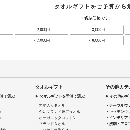
タオルギフトをご予算から
※税抜価格です。
～2,000円
～3,000円
～7,000円
～8,000円
タオルギフト
その他カテ
算で選ぶ
タオルギフトを予算で選ぶ
その他のギ
・木箱入りタオル
・テーブルウ
）
・今治ブランド認定タオル
・キッチンウ
）
・オーガニックコットン
・インテリア
・ブランドタオル
・洗剤・アロ
味料
・こだわり厳選タオル