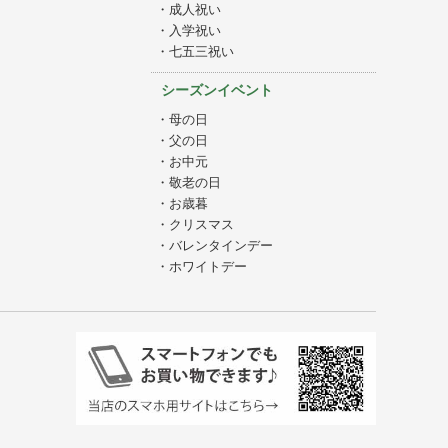
・成人祝い
・入学祝い
・七五三祝い
シーズンイベント
・母の日
・父の日
・お中元
・敬老の日
・お歳暮
・クリスマス
・バレンタインデー
・ホワイトデー