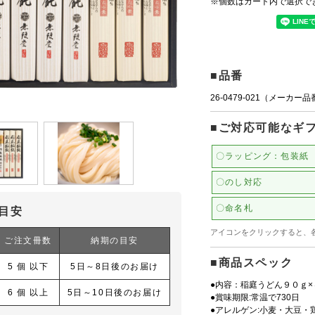
※個数はカート内で選択で
■品番
26-0479-021（メーカー
■ご対応可能なギ
〇ラッピング：包装紙
〇のし対応
〇命名札
目安
アイコンをクリックすると、
ご注文冊数
納期の目安
■商品スペック
5 個 以下
5日～8日後のお届け
●内容：稲庭うどん９０ｇ
6 個 以上
5日～10日後のお届け
●賞味期限:常温で730日
●アレルゲン:小麦・大豆・