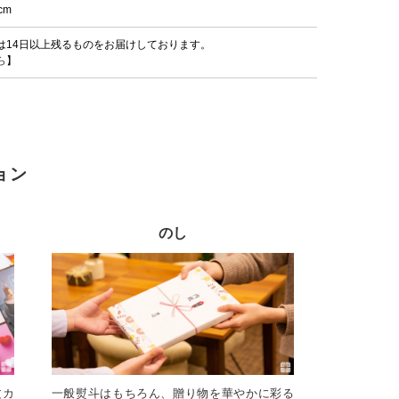
cm
は14日以上残るものをお届けしております。
ら
】
ョン
のし
文カ
一般熨斗はもちろん、贈り物を華やかに彩る