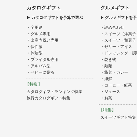
カタログギフト
グルメギフト
カタログギフトを予算で選ぶ
グルメギフトを予
・全用途
・詰め合わせ
・グルメ専用
・スイーツ（洋菓子
・出産内祝い専用
・スイーツ（和菓子
・個性派
・ゼリー・アイス
・体験型
・ドレッシング・調
・ブライダル専用
・乾き物
・アルバム型
・麺類
・ベビーに贈る
・惣菜・カレー
・海鮮
【特集】
・コーヒー・紅茶
カタログギフトランキング特集
・ジュース
旅行カタログギフト特集
・お茶
【特集】
スイーツギフト特集