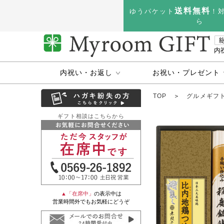
送料無料
ゆうパケット
！
ら
内
内祝い・お返し
お祝い・プレゼント
TOP
＞
グルメギフ
ギフト相談はこちらから
▲「在席中」
の表示中は
営業時間外でもお気軽にどうぞ