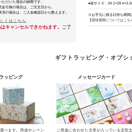
いただいた場合の納期です。
●箱サイズ：34.1×28.4×3.3
代金引換の場合は、ご注文日から、
決済の場合は、ご入金確認日から数えます。
※お手元に残る日持ち期間
【
賞味期限についてはこち
詳しくはこちら
品はキャンセルできかねます。
ご了
ギフトラッピング・オプシ
ラッピング
メッセージカード
選べます。用途やシーン
ご用途に合わせた文章が入っている定型