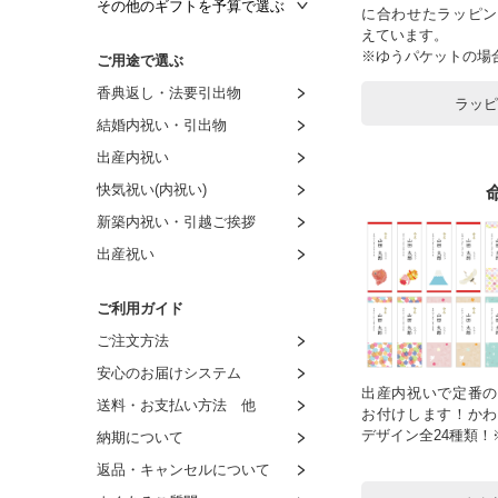
～3,000円
～1,500円
～1,000円
その他のギフトを予算で選ぶ
に合わせたラッピン
えています。
～3,500円
～2,000円
～1,500円
～1,000円
※ゆうパケットの場
ご用途で選ぶ
～4,000円
～3,000円
～2,000円
～1,500円
香典返し・法要引出物
～4,500円
～4,000円
～3,000円
～2,000円
ラッ
結婚内祝い・引出物
～5,000円
～5,000円
～4,000円
～3,000円
出産内祝い
～6,000円
～6,000円
～5,000円
～4,000円
快気祝い(内祝い)
～9,000円
～7,000円
～6,000円
～5,000円
新築内祝い・引越ご挨拶
～11,000円
～8,000円
～7,000円
～6,000円
出産祝い
～16,000円
8,001円～
～8,000円
～7,000円
～21,000円
8,001円～
～8,000円
ご利用ガイド
～26,000円
8,001円～
ご注文方法
～31,000円
安心のお届けシステム
～51,000円
出産内祝いで定番の
送料・お支払い方法 他
お付けします！かわ
～101,000円
デザイン全24種類
納期について
返品・キャンセルについて