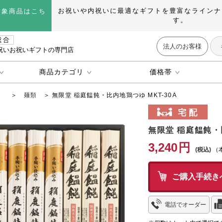
お祝いや内祝いに最適なギフトを豊富なラインナ
対象商品はこち
す。
法人のお客様
祝いお祝いギフトの専門店
商品カテゴリ
価格帯
ト
＞
麺類
＞ 無限堂 稲庭饂飩・比内地鶏つゆ MKT-30A
無限堂 稲庭饂飩・比
3,240
円
（
ご購入手続き
電話でオーダー