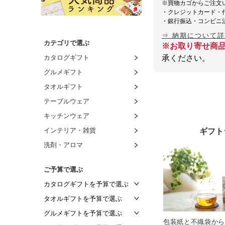
※買物カゴからご注文
・クレジットカード・
・銀行振込・コンビニ
⇒ 納期について
カテゴリで選ぶ
※お取り寄せ商
カタログギフト
承ください。
グルメギフト
タオルギフト
テーブルウェア
キッチンウェア
インテリア・雑貨
ギフト
洗剤・アロマ
ご予算で選ぶ
カタログギフトを予算で選ぶ
～2,000円
タオルギフトを予算で選ぶ
～2,500円
～1,000円
グルメギフトを予算で選ぶ
包装紙と不織袋から