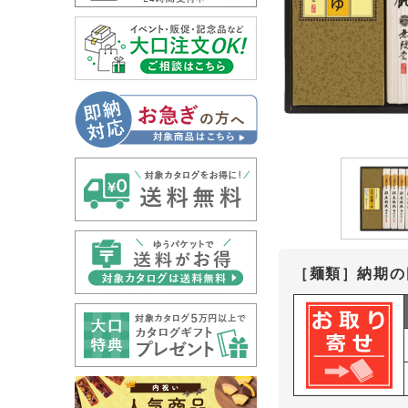
［麺類］納期の