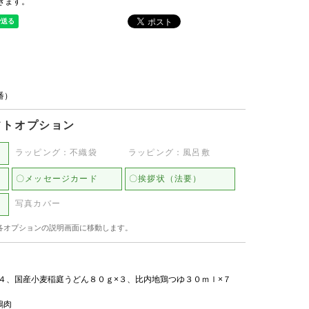
きます。
品番）
フトオプション
ラッピング：不織袋
ラッピング：風呂敷
〇メッセージカード
〇挨拶状（法要）
写真カバー
各オプションの説明画面に移動します。
×４、国産小麦稲庭うどん８０ｇ×３、比内地鶏つゆ３０ｍｌ×７
鶏肉