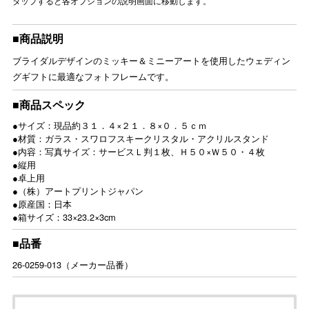
タップすると各オプションの説明画面に移動します。
■商品説明
ブライダルデザインのミッキー＆ミニーアートを使用したウェディン
グギフトに最適なフォトフレームです。
■商品スペック
●サイズ：現品約３１．４×２１．８×０．５ｃｍ
●材質：ガラス・スワロフスキークリスタル・アクリルスタンド
●内容：写真サイズ：サービスＬ判１枚、Ｈ５０×Ｗ５０・４枚
●縦用
●卓上用
●（株）アートプリントジャパン
●原産国：日本
●箱サイズ：33×23.2×3cm
■品番
26-0259-013（メーカー品番）